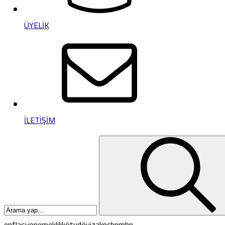
ÜYELİK
İLETİŞİM
enflasyon
emeklilik
ötv
döviz
akp
chp
mhp