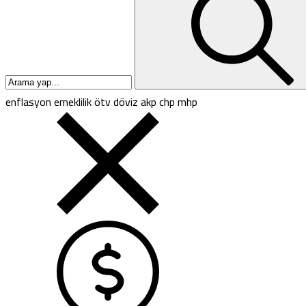
enflasyon
emeklilik
ötv
döviz
akp
chp
mhp