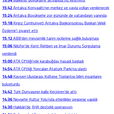
15:54
Balıkesir Büyükşehir altyapıda hız kesmiyor
15:42
Antalya Konyaaltı’nın merkez ve yayla yolları yenilenecek
15:24
Antalya Büyükşehir zor gününde de vatandaşın yanında
15:18
Kırgız Cumhuriyeti Antalya Başkonsolosu Başkan Vekili
Özdemir’i ziyaret etti
15:12
ABB’den mevsimlik tarım işçilerine sağlık buluşması
15:06
Nilüfer’de Kent Rehberi ve İmar Durumu Sorgulama
yenilendi
15:00
ATA Çiftliği’nde karabuğday hasadı başladı
14:54
ATA Çiftliği Yoncaları Atatürk Parkı’na ulaştı
14:48
Kayseri Uluslarası Kültepe Toplantısı bilim insanlarını
buluşturdu
14:42
Türk Dünyasının kalbi Keçiören’de attı
14:36
Nevşehir Kültür Yolu’nda etkinlikler peşpeşe yapıldı
14:30
Hakkâri’de JİHA destekli operasyon