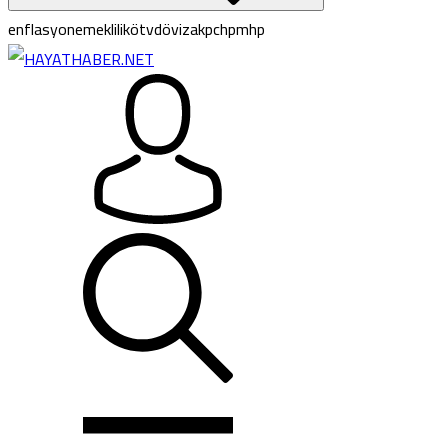
enflasyon
emeklilik
ötv
döviz
akp
chp
mhp