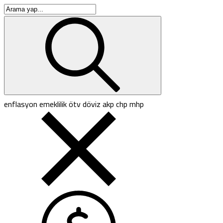
enflasyon
emeklilik
ötv
döviz
akp
chp
mhp