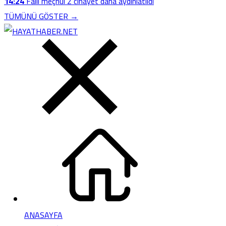
14:24
Faili meçhul 2 cinayet daha aydınlatıldı
TÜMÜNÜ GÖSTER →
ANASAYFA