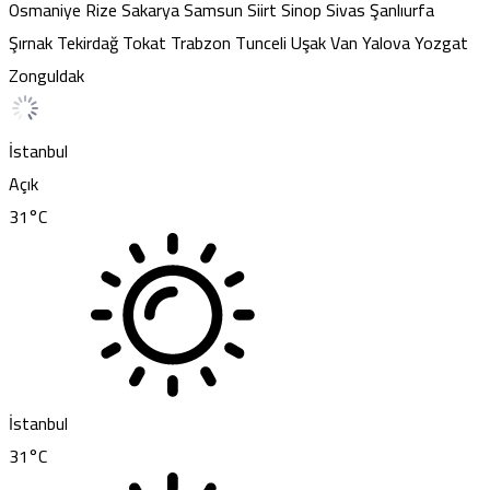
Osmaniye
Rize
Sakarya
Samsun
Siirt
Sinop
Sivas
Şanlıurfa
Şırnak
Tekirdağ
Tokat
Trabzon
Tunceli
Uşak
Van
Yalova
Yozgat
Zonguldak
İstanbul
Açık
31
°C
İstanbul
31
°C