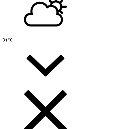
31
°C