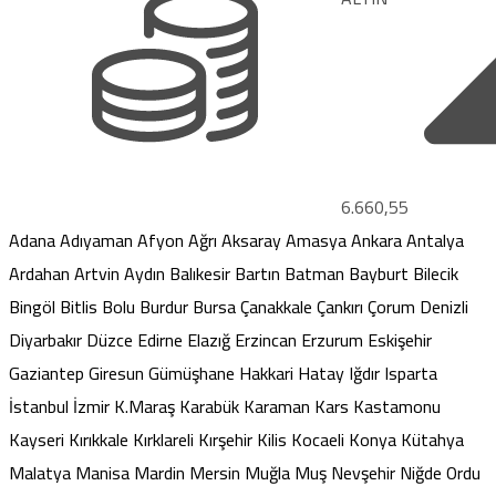
13.779,39
Adana
Adıyaman
Afyon
Ağrı
Aksaray
Amasya
Ankara
Antalya
Ardahan
Artvin
Aydın
Balıkesir
Bartın
Batman
Bayburt
Bilecik
Bingöl
Bitlis
Bolu
Burdur
Bursa
Çanakkale
Çankırı
Çorum
Denizli
Diyarbakır
Düzce
Edirne
Elazığ
Erzincan
Erzurum
Eskişehir
Gaziantep
Giresun
Gümüşhane
Hakkari
Hatay
Iğdır
Isparta
İstanbul
İzmir
K.Maraş
Karabük
Karaman
Kars
Kastamonu
Kayseri
Kırıkkale
Kırklareli
Kırşehir
Kilis
Kocaeli
Konya
Kütahya
Malatya
Manisa
Mardin
Mersin
Muğla
Muş
Nevşehir
Niğde
Ordu