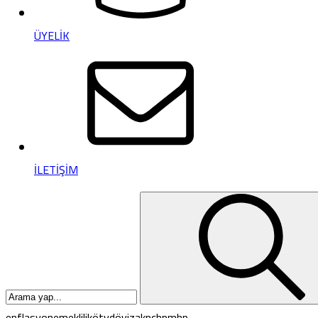
ÜYELİK
İLETİŞİM
enflasyon
emeklilik
ötv
döviz
akp
chp
mhp