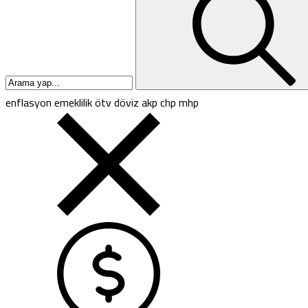
enflasyon
emeklilik
ötv
döviz
akp
chp
mhp