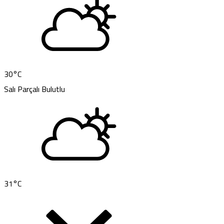
30
°C
Salı
Parçalı Bulutlu
31
°C