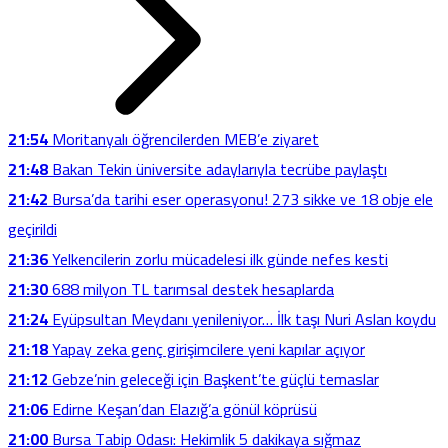
21:54
Moritanyalı öğrencilerden MEB’e ziyaret
21:48
Bakan Tekin üniversite adaylarıyla tecrübe paylaştı
21:42
Bursa’da tarihi eser operasyonu! 273 sikke ve 18 obje ele
geçirildi
21:36
Yelkencilerin zorlu mücadelesi ilk günde nefes kesti
21:30
688 milyon TL tarımsal destek hesaplarda
21:24
Eyüpsultan Meydanı yenileniyor… İlk taşı Nuri Aslan koydu
21:18
Yapay zeka genç girişimcilere yeni kapılar açıyor
21:12
Gebze’nin geleceği için Başkent’te güçlü temaslar
21:06
Edirne Keşan’dan Elazığ’a gönül köprüsü
21:00
Bursa Tabip Odası: Hekimlik 5 dakikaya sığmaz