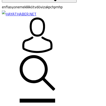
enflasyon
emeklilik
ötv
döviz
akp
chp
mhp