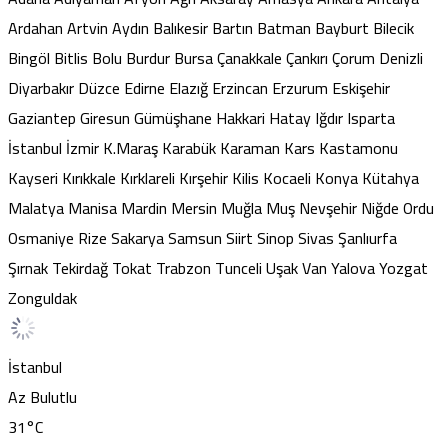
Ardahan
Artvin
Aydın
Balıkesir
Bartın
Batman
Bayburt
Bilecik
Bingöl
Bitlis
Bolu
Burdur
Bursa
Çanakkale
Çankırı
Çorum
Denizli
Diyarbakır
Düzce
Edirne
Elazığ
Erzincan
Erzurum
Eskişehir
Gaziantep
Giresun
Gümüşhane
Hakkari
Hatay
Iğdır
Isparta
İstanbul
İzmir
K.Maraş
Karabük
Karaman
Kars
Kastamonu
Kayseri
Kırıkkale
Kırklareli
Kırşehir
Kilis
Kocaeli
Konya
Kütahya
Malatya
Manisa
Mardin
Mersin
Muğla
Muş
Nevşehir
Niğde
Ordu
Osmaniye
Rize
Sakarya
Samsun
Siirt
Sinop
Sivas
Şanlıurfa
Şırnak
Tekirdağ
Tokat
Trabzon
Tunceli
Uşak
Van
Yalova
Yozgat
Zonguldak
İstanbul
Az Bulutlu
31
°C