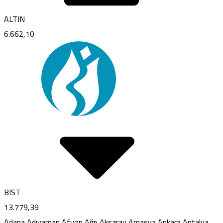
ALTIN
6.662,10
BIST
13.779,39
Adana
Adıyaman
Afyon
Ağrı
Aksaray
Amasya
Ankara
Antalya