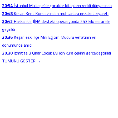
20:54
İstanbul Maltepe’de çocuklar kitapların renkli dünyasında
20:48
Keşan Kent Konseyi’nden muhtarlara nezaket ziyareti
20:42
Hakkari’de JİHA destekli operasyonda 253 kilo esrar ele
geçirildi
20:36
Keşan eski İlçe Millî Eğitim Müdürü vefatının yıl
dönümünde anıldı
20:30
İzmit’te 3 Çınar Çocuk Evi için kura çekimi gerçekleştirildi
TÜMÜNÜ GÖSTER →