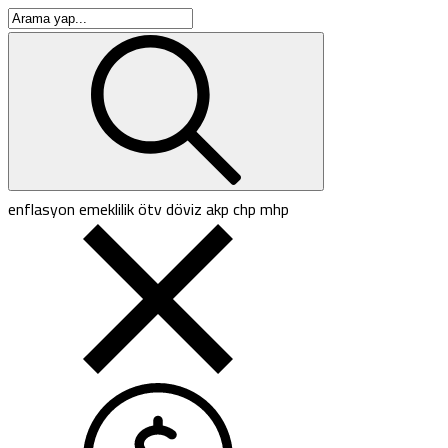
enflasyon
emeklilik
ötv
döviz
akp
chp
mhp