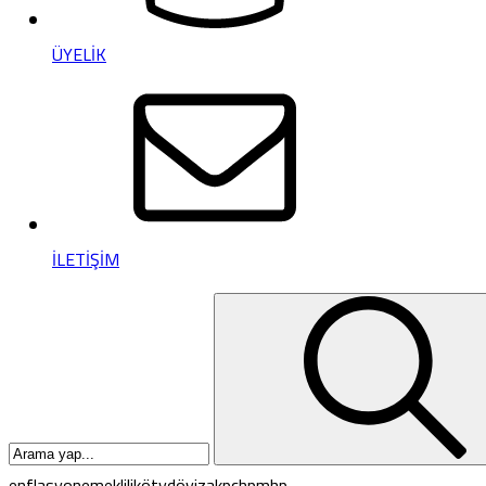
ÜYELİK
İLETİŞİM
enflasyon
emeklilik
ötv
döviz
akp
chp
mhp