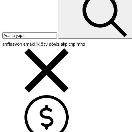
enflasyon
emeklilik
ötv
döviz
akp
chp
mhp