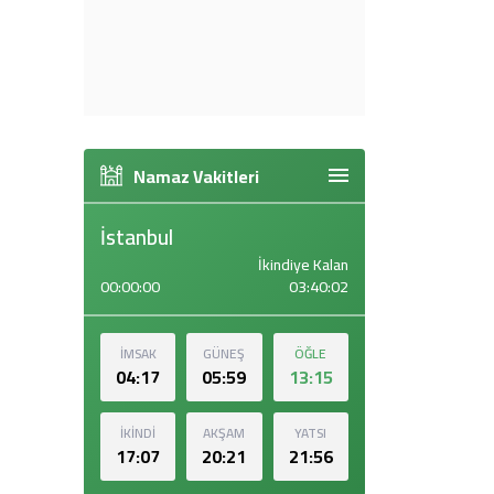
Namaz Vakitleri
İstanbul
İkindiye Kalan
00:00:00
03:40:01
İMSAK
GÜNEŞ
ÖĞLE
04:17
05:59
13:15
İKİNDİ
AKŞAM
YATSI
17:07
20:21
21:56