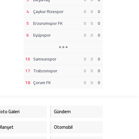
4
Çaykur Rizespor
0
0
0
5
Erzurumspor FK
0
0
0
6
Eyüpspor
0
0
0
16
Samsunspor
0
0
0
17
Trabzonspor
0
0
0
18
Çorum FK
0
0
0
Foto Galeri
Gündem
Manşet
Otomobil