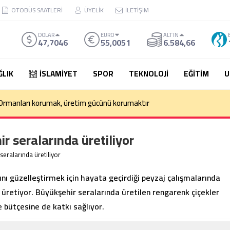
OTOBÜS SAATLERİ
ÜYELİK
İLETİŞİM
DOLAR
EURO
ALTIN
47,7046
55,0051
6.584,66
ĞLIK
İSLAMİYET
SPOR
TEKNOLOJİ
EĞİTİM
U
orcu Akdeniz Oyunları’nda Türkiye’yi temsil edecek
r seralarında üretiliyor
seralarında üretiliyor
nı güzelleştirmek için hayata geçirdiği peyzaj çalışmalarında
i üretiyor. Büyükşehir seralarında üretilen rengarenk çiçekler
 bütçesine de katkı sağlıyor.