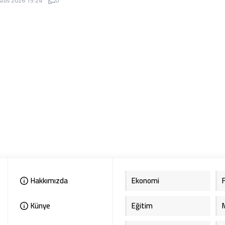
stos 2026 15:24
0
yapmaları istendi.
let hem de otomobil sürücülerine
uyarılarda bulundu. Şen, trafik
ğinin ancak kurallara uyulması,
lı saygı ve dikkatle
bileceğini söyledi.
Hakkımızda
Ekonomi
Künye
Eğitim