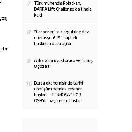
i,
7
Türk mühendis Polatkan,
DARPA Lift Challenge’da finale
kaldı
yzaj
8
“Casperlar” suç örgütüne dev
operasyon! 151 şüpheli
hakkında dava açıldı
adar
9
Ankara’da uyuşturucu ve fuhuş
8 gözaltı
10
Bursa ekonomisinde tarihi
dönüşüm hamlesi resmen
başladı… TEKNOSAB KOBİ
OSB’de başvurular başladı