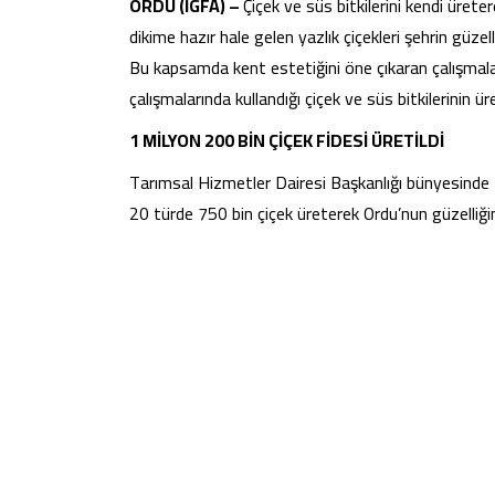
ORDU (İGFA) –
Çiçek ve süs bitkilerini kendi üret
dikime hazır hale gelen yazlık çiçekleri şehrin güze
Bu kapsamda kent estetiğini öne çıkaran çalışmala
çalışmalarında kullandığı çiçek ve süs bitkilerinin ür
1 MİLYON 200 BİN ÇİÇEK FİDESİ ÜRETİLDİ
Tarımsal Hizmetler Dairesi Başkanlığı bünyesinde M
20 türde 750 bin çiçek üreterek Ordu’nun güzelliğin