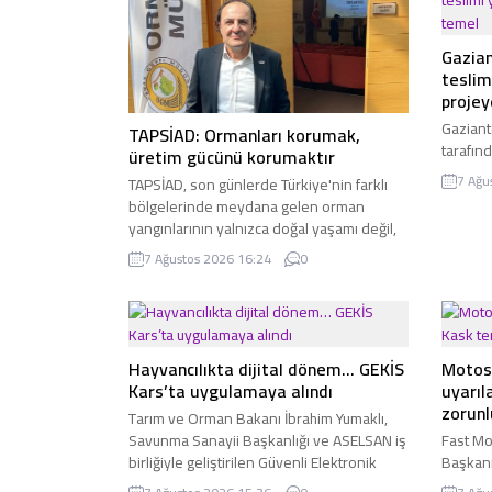
Gazian
teslim
proje
Gaziant
TAPSİAD: Ormanları korumak,
tarafın
üretim gücünü korumaktır
Güneyşe
7 Ağu
TAPSİAD, son günlerde Türkiye'nin farklı
anahtar
bölgelerinde meydana gelen orman
törende
yangınlarının yalnızca doğal yaşamı değil,
ilk eta
sürdürülebilir üretimi, sanayiyi ve ülke
7 Ağustos 2026 16:24
0
temeli at
ekonomisini de tehdit ettiğine dikkat
çekerek, toplumsal duyarlılık çağrısında
bulundu.
Hayvancılıkta dijital dönem… GEKİS
Motosi
Kars’ta uygulamaya alındı
uyarıl
zorunl
Tarım ve Orman Bakanı İbrahim Yumaklı,
Savunma Sanayii Başkanlığı ve ASELSAN iş
Fast Mo
birliğiyle geliştirilen Güvenli Elektronik
Başkanı
Küpe İzleme Sistemi'nin (GEKİS) ilk
motosik