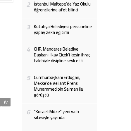
2
İstanbul Maltepe’de Yaz Okulu
öğrencilerine afet bilinci
3
Kütahya Belediyesi personeline
yapay zeka eğitimi
4
CHP, Menderes Belediye
Başkanı İlkay Çiçek’i kesin ihraç
talebiyle disipline sevk etti
5
Cumhurbaşkanı Erdoğan,
Mekke’de Veliaht Prens
Muhammed bin Selman ile
görüştü
A
-
6
“Kocaeli Müze” yeni web
sitesiyle yayında