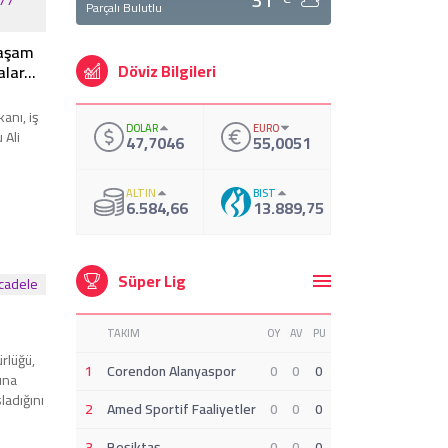
Parçalı Bulutlu
 yaşam
Döviz Bilgileri
alar…
anı, iş
DOLAR
EURO
 Ali
47,7046
55,0051
n
erini ve
ALTIN
BIST
 kronik
6.584,66
13.889,75
tarzı
vunarak
de
Süper Lig
TAKIM
OY
AV
PU
rlüğü,
1
Corendon Alanyaspor
0
0
0
sına
ladığını
2
Amed Sportif Faaliyetler
0
0
0
larda,
laçlama
3
Beşiktaş
0
0
0