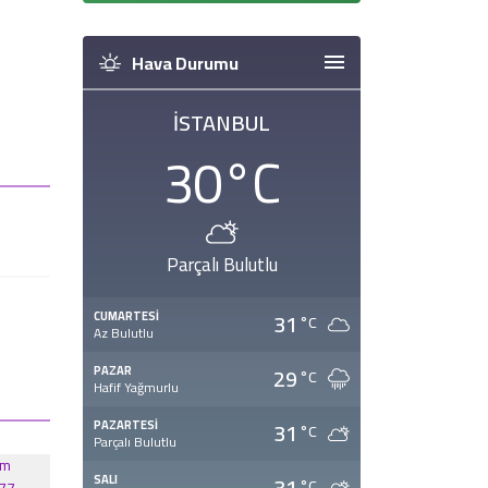
Hava Durumu
İSTANBUL
30
°C
Parçalı Bulutlu
31
CUMARTESI
°C
Az Bulutlu
29
PAZAR
°C
Hafif Yağmurlu
31
PAZARTESI
°C
Parçalı Bulutlu
31
SALI
°C