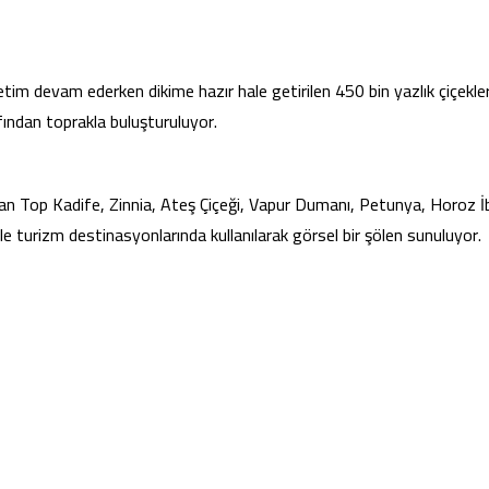
 üretim devam ederken dikime hazır hale getirilen 450 bin yazlık çiçekle
afından toprakla buluşturuluyor.
nan Top Kadife, Zinnia, Ateş Çiçeği, Vapur Dumanı, Petunya, Horoz İb
 ile turizm destinasyonlarında kullanılarak görsel bir şölen sunuluyor.