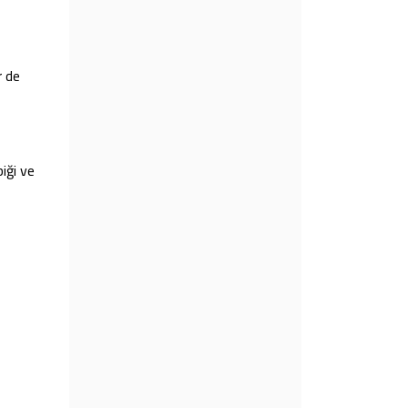
r de
iği ve