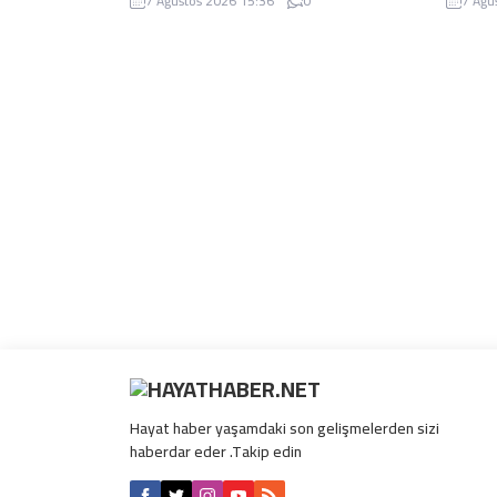
7 Ağustos 2026 15:36
0
7 Ağu
uygulamasının Kars'ta başlatıldığını
motosik
açıkladı. Sistemle büyükbaş hayvanlar
önemli 
elektronik çipli dijital kimliğe kavuşacak.
güvenli
karşılık
sağlana
Hayat haber yaşamdaki son gelişmelerden sizi
haberdar eder .Takip edin