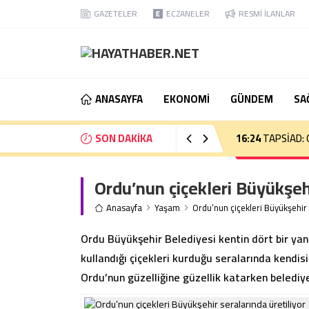
GAZETELER
ECZANELER
RESMİ İLANLAR
ANASAYFA
EKONOMİ
GÜNDEM
SA
SON DAKİKA
16:18
Gebzeli sp
Ordu’nun çiçekleri Büyükşehi
Anasayfa
Yaşam
Ordu’nun çiçekleri Büyükşehir 
Ordu Büyükşehir Belediyesi kentin dört bir yanı
kullandığı çiçekleri kurduğu seralarında kendis
Ordu’nun güzelliğine güzellik katarken belediye