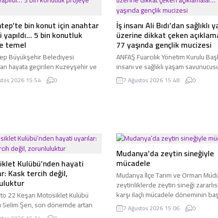
tep’te bin konut için anahtar
İş insanı Ali Bıdı’dan sağlıklı
i yapıldı… 5 bin konutluk
üzerine dikkat çeken açıklam
ye temel
77 yaşında gençlik mucizesi
ep Büyükşehir Belediyesi
ANFAŞ Fuarcılık Yönetim Kurulu Başk
dan hayata geçirilen Kuzeyşehir ve
insanı ve sağlıklı yaşam savunucusu
hir Konutları’nda hak sahiplerine
Bıdı, İzmir Ege Medya Platformu'nu
stos 2026 15:54
0
7 Ağustos 2026 15:48
0
 ve tapu teslim süreci başladı. Aynı
konuğu oldu. Kendi sağlık deneyiml
 Bahçelievler Konutları Projesi’nin
beslenme anlayışını paylaşan Bıdı,
bında yer alan 5 bin konutun da
hastalıklarla mücadelesinde yaşam 
ıldı.
değişikliklerinin etkili olduğunu sa
sağlıklı yaşam konusunda öneriler
bulundu.
Mudanya’da zeytin sineğiyle
mücadele
klet Kulübü’nden hayati
ar: Kask tercih değil,
Mudanya İlçe Tarım ve Orman Müdü
uluktur
zeytinliklerde zeytin sineği zararlı
karşı ilaçlı mücadele döneminin baş
to 22 Keşan Motosiklet Kulübü
duyurdu. Üreticilerin rüzgarsız hava
 Selim Şen, son dönemde artan
7 Ağustos 2026 15:06
0
Bakanlık onaylı ruhsatlı ürünlerle i
let kazalarına dikkat çekerek hem