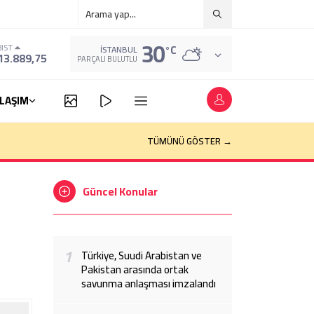
30
°C
BIST
İSTANBUL
13.889,75
PARÇALI BULUTLU
LAŞIM
TÜMÜNÜ GÖSTER →
Güncel Konular
1
Türkiye, Suudi Arabistan ve
Pakistan arasında ortak
savunma anlaşması imzalandı