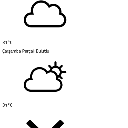
31
°C
Çarşamba
Parçalı Bulutlu
31
°C