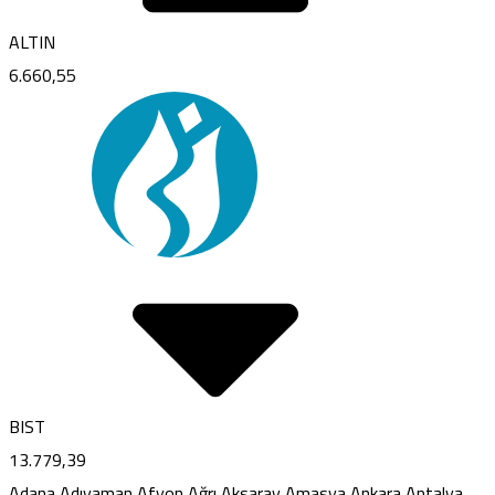
ALTIN
6.660,55
BIST
13.779,39
Adana
Adıyaman
Afyon
Ağrı
Aksaray
Amasya
Ankara
Antalya