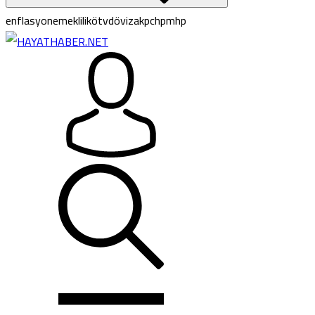
enflasyon
emeklilik
ötv
döviz
akp
chp
mhp