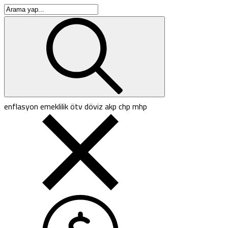
enflasyon
emeklilik
ötv
döviz
akp
chp
mhp