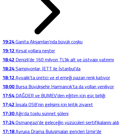
19:24
Ganita Akşamları’nda büyük coşku
19:12
Kırsal yollara neşter
18:42
Denizli’de 160 milyon TL’lik alt ve üstyapı yatırımı
18:24
Şampiyonlar, İETT ile İstanbul’da
18:12
Ayvalık’ta üretici ve el emeği pazarı renk katıyor
18:00
Bursa Büyükşehir Harmancık’ta da yolları yeniliyor
17:54
DAĞDER ve BUMEV’den eğitim için güç birliği
17:42
İpsala OSB’nin gelişimi için kritik ziyaret
17:30
Ağrı’da toplu sünnet şöleni
17:24
Osmangazi’de geleceğin yüzücüleri sertifikalarını aldı
17:18
Avrupa Drama Buluşmaları gençleri İzmir’de