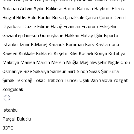
Ardahan
Artvin
Aydın
Balıkesir
Bartın
Batman
Bayburt
Bilecik
Bingöl
Bitlis
Bolu
Burdur
Bursa
Çanakkale
Çankırı
Çorum
Denizli
Diyarbakır
Düzce
Edirne
Elazığ
Erzincan
Erzurum
Eskişehir
Gaziantep
Giresun
Gümüşhane
Hakkari
Hatay
Iğdır
Isparta
İstanbul
İzmir
K.Maraş
Karabük
Karaman
Kars
Kastamonu
Kayseri
Kırıkkale
Kırklareli
Kırşehir
Kilis
Kocaeli
Konya
Kütahya
Malatya
Manisa
Mardin
Mersin
Muğla
Muş
Nevşehir
Niğde
Ordu
Osmaniye
Rize
Sakarya
Samsun
Siirt
Sinop
Sivas
Şanlıurfa
Şırnak
Tekirdağ
Tokat
Trabzon
Tunceli
Uşak
Van
Yalova
Yozgat
Zonguldak
İstanbul
Parçalı Bulutlu
33
°C