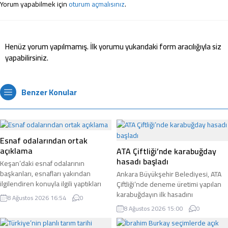
Yorum yapabilmek için
oturum açmalısınız
.
Henüz yorum yapılmamış. İlk yorumu yukarıdaki form aracılığıyla siz
yapabilirsiniz.
Benzer Konular
Esnaf odalarından ortak
açıklama
ATA Çiftliği’nde karabuğday
hasadı başladı
Keşan’daki esnaf odalarının
başkanları, esnafları yakından
Ankara Büyükşehir Belediyesi, ATA
ilgilendiren konuyla ilgili yaptıkları
Çiftliği’nde deneme üretimi yapılan
ortak açıklamada, esnaf ve
karabuğdayın ilk hasadını
8 Ağustos 2026 16:54
0
sanatkârların artan maliyetler,
gerçekleştirdi.
8 Ağustos 2026 15:00
0
finansmana erişimde yaşanan
sıkıntılar ve ekonomik koşullar