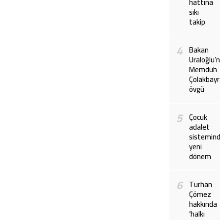
hattına
sıkı
takip
4
Bakan
Uraloğlu’
Memduh
Çolakbayr
övgü
5
Çocuk
adalet
sistemin
yeni
dönem
6
Turhan
Çömez
hakkında
‘halkı