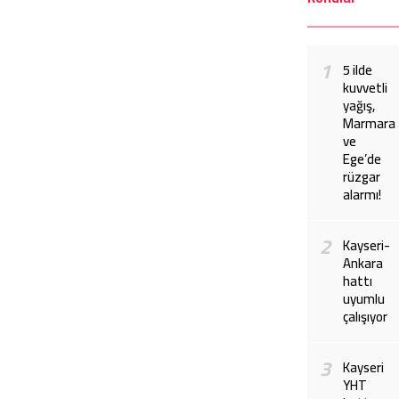
1
5 ilde
kuvvetli
yağış,
Marmara
ve
Ege’de
rüzgar
alarmı!
2
Kayseri-
Ankara
hattı
uyumlu
çalışıyor
3
Kayseri
YHT