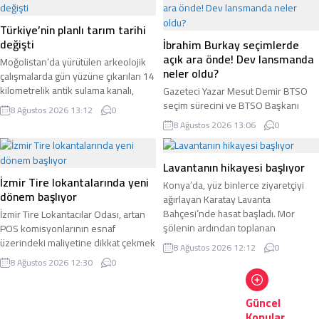
nedeniyle zor bir süreçten geçtiğini
belirterek, Bağ-kur prim borcu ve
Türkiye’nin planlı tarım tarihi
vergi borcu nedeniyle esnaf kefalet
değişti
İbrahim Burkay seçimlerde
kredi kooperatiflerinden kredi
açık ara önde! Dev lansmanda
Moğolistan’da yürütülen arkeolojik
çekemeyen esnafın ticari hayatını
neler oldu?
çalışmalarda gün yüzüne çıkarılan 14
sürdürebilmesi için acil
kilometrelik antik sulama kanalı,
Gazeteci Yazar Mesut Demir BTSO
düzenlemelere...
Türklerin planlı tarım geçmişini 100
seçim sürecini ve BTSO Başkanı
8 Ağustos 2026 13:12
0
yıl erkene taşıdı.
İbrahim Burkay’ın tarihi projesi olan
8 Ağustos 2026 13:06
0
TEKNOSAB KOBİ OSB lansmanında
yaşanan gelişmeleri kaleme aldı.
Lavantanın hikayesi başlıyor
İzmir Tire lokantalarında yeni
Konya’da, yüz binlerce ziyaretçiyi
dönem başlıyor
ağırlayan Karatay Lavanta
Bahçesi’nde hasat başladı. Mor
İzmir Tire Lokantacılar Odası, artan
şölenin ardından toplanan
POS komisyonlarının esnaf
lavantalar, işlenerek katma değerli
üzerindeki maliyetine dikkat çekmek
8 Ağustos 2026 12:12
0
ürünlere dönüştürülecek.
amacıyla "Esnafına Sahip Çık – Nakit
8 Ağustos 2026 12:30
0
Öde, Fişini Al" sloganıyla farkındalık
kampanyası başlattı.
Güncel
Konular