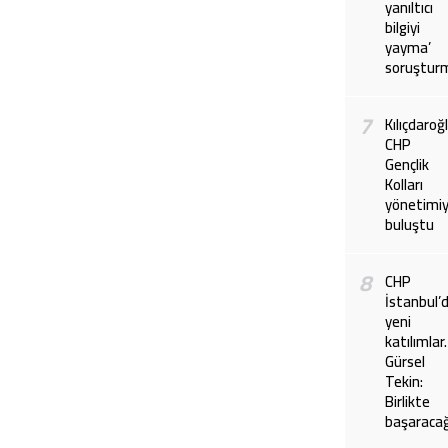
yanıltıcı
bilgiyi
yayma’
soruştur
7
Kılıçdaroğl
CHP
Gençlik
Kolları
yönetimiy
buluştu
8
CHP
İstanbul’
yeni
katılımla
Gürsel
Tekin:
Birlikte
başaraca