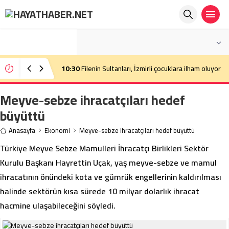
°C
İSTANBUL
AZ BULUTLU
10:30
Filenin Sultanları, İzmirli çocuklara ilham oluyor
Meyve-sebze ihracatçıları hedef
büyüttü
Anasayfa
Ekonomi
Meyve-sebze ihracatçıları hedef büyüttü
Türkiye Meyve Sebze Mamulleri İhracatçı Birlikleri Sektör
Kurulu Başkanı Hayrettin Uçak, yaş meyve-sebze ve mamul
ihracatının önündeki kota ve gümrük engellerinin kaldırılması
halinde sektörün kısa sürede 10 milyar dolarlık ihracat
hacmine ulaşabileceğini söyledi.