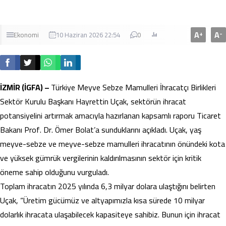
A
A
+
-
Ekonomi
10 Haziran 2026 22:54
0
İZMİR (İGFA) –
Türkiye Meyve Sebze Mamulleri İhracatçı Birlikleri
Sektör Kurulu Başkanı Hayrettin Uçak, sektörün ihracat
potansiyelini artırmak amacıyla hazırlanan kapsamlı raporu Ticaret
Bakanı Prof. Dr. Ömer Bolat’a sunduklarını açıkladı. Uçak, yaş
meyve-sebze ve meyve-sebze mamulleri ihracatının önündeki kota
ve yüksek gümrük vergilerinin kaldırılmasının sektör için kritik
öneme sahip olduğunu vurguladı.
Toplam ihracatın 2025 yılında 6,3 milyar dolara ulaştığını belirten
Uçak, “Üretim gücümüz ve altyapımızla kısa sürede 10 milyar
dolarlık ihracata ulaşabilecek kapasiteye sahibiz. Bunun için ihracat