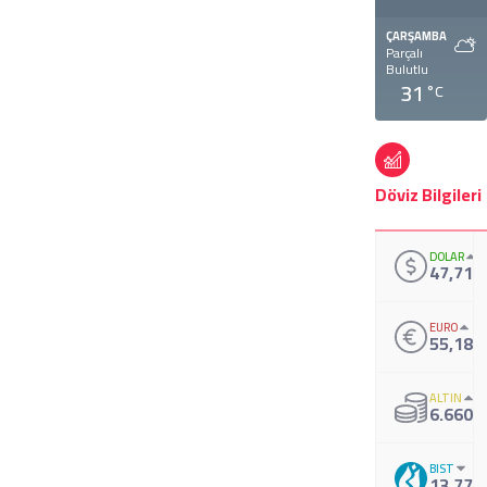
ÇARŞAMBA
Parçalı
Bulutlu
31
°C
Döviz Bilgileri
DOLAR
47,711
EURO
55,188
ALTIN
6.660,
BIST
13.779