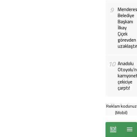
9
Mendere
Belediye
Başkanı
İlkay
Çiçek
görevden
uzaklaştır
10
Anadolu
Otoyolu’
kamyone
çekiciye
çarptı!
Reklam kodunuz
(Mobil)