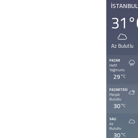
İSTANBU
31
°
Az Bulutlu
PAZAR
Hafif
Yağmurlu
29
°C
PAZARTESI
Parçalı
Bulutlu
30
°C
SALI
Az
Bulutlu
30
°C