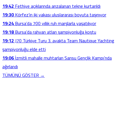
19:42
Fethiye açıklarında arızalanan tekne kurtarıldı
19:30
Körfez’in iki yakası uluslararası boyuta taşınıyor
19:24
Bursa’da 700 yıllık ruh marşlarla yaşatılıyor
19:18
Bursa’da rahvan atları şampiyonluğa koştu
19:12
J70 Türkiye Turu 3. ayakta Team Nautique Yachting
şampiyonluğu elde etti
19:06
İzmitli mahalle muhtarları Sarısu Gençlik Kampı’nda
ağırlandı
TÜMÜNÜ GÖSTER →