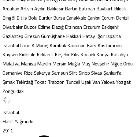
Ardahan
Artvin
Aydın
Balıkesir
Bartın
Batman
Bayburt
Bilecik
Bingöl
Bitlis
Bolu
Burdur
Bursa
Çanakkale
Çankırı
Çorum
Denizli
Diyarbakır
Düzce
Edirne
Elazığ
Erzincan
Erzurum
Eskişehir
Gaziantep
Giresun
Gümüşhane
Hakkari
Hatay
Iğdır
Isparta
İstanbul
İzmir
K.Maraş
Karabük
Karaman
Kars
Kastamonu
Kayseri
Kırıkkale
Kırklareli
Kırşehir
Kilis
Kocaeli
Konya
Kütahya
Malatya
Manisa
Mardin
Mersin
Muğla
Muş
Nevşehir
Niğde
Ordu
Osmaniye
Rize
Sakarya
Samsun
Siirt
Sinop
Sivas
Şanlıurfa
Şırnak
Tekirdağ
Tokat
Trabzon
Tunceli
Uşak
Van
Yalova
Yozgat
Zonguldak
İstanbul
Hafif Yağmurlu
29
°C