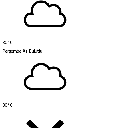
30
°C
Perşembe
Az Bulutlu
30
°C