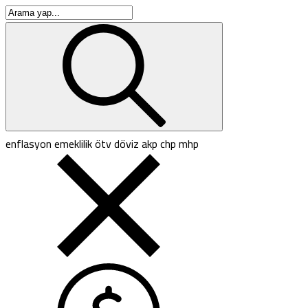
enflasyon
emeklilik
ötv
döviz
akp
chp
mhp