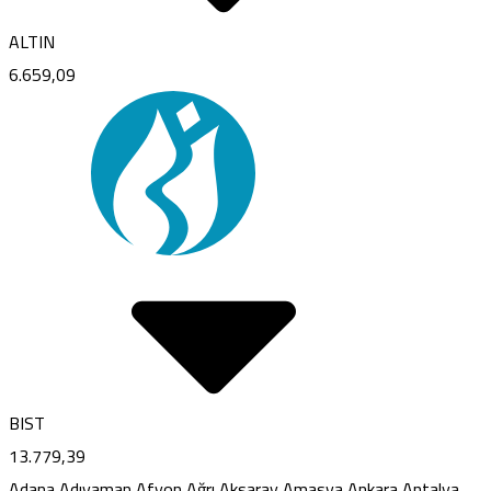
ALTIN
6.659,09
BIST
13.779,39
Adana
Adıyaman
Afyon
Ağrı
Aksaray
Amasya
Ankara
Antalya