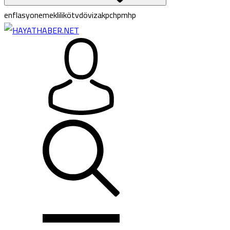
enflasyon
emeklilik
ötv
döviz
akp
chp
mhp