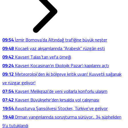
09:54
İzmir Bornova’da Altındağ trafiğine büyük neşter
09:48
Kocaeli yaz akşamlarında “Arabesk” rüzgârı esti
09:42
Kayseri Talas’tan vefa örneği
09:24
Kayseri Kocasinan’ın Ekolojik Pazar’ı kapılarını açtı
09:12
Meteoroloji’den iki bölgeye kritik uyarı! Kuvvetli sağanak
ve rüzgar geliyor!
07:54
Kayseri Melikgazi’de yeni yollarla konforlu ulaşım
07:42
Kayseri Büyükşehir’den kırsalda yol çalışması
19:54
Avusturya Şansölyesi Stocker, Türkiye’ye geliyor
19:48
Orman yangınlarında soruşturma sürüyor.. 34 şüpheliden
9’u tutuklandı