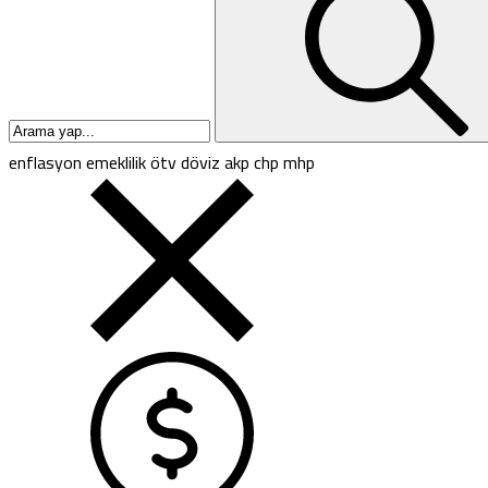
enflasyon
emeklilik
ötv
döviz
akp
chp
mhp