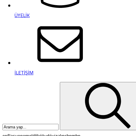
ÜYELİK
İLETİŞİM
enflasyon
emeklilik
ötv
döviz
akp
chp
mhp