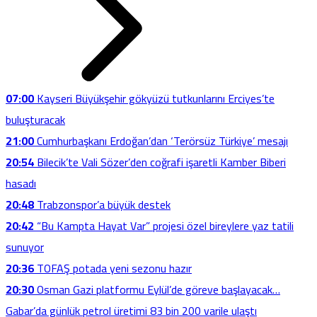
07:00
Kayseri Büyükşehir gökyüzü tutkunlarını Erciyes’te
buluşturacak
21:00
Cumhurbaşkanı Erdoğan’dan ‘Terörsüz Türkiye’ mesajı
20:54
Bilecik’te Vali Sözer’den coğrafi işaretli Kamber Biberi
hasadı
20:48
Trabzonspor’a büyük destek
20:42
“Bu Kampta Hayat Var” projesi özel bireylere yaz tatili
sunuyor
20:36
TOFAŞ potada yeni sezonu hazır
20:30
Osman Gazi platformu Eylül’de göreve başlayacak…
Gabar’da günlük petrol üretimi 83 bin 200 varile ulaştı