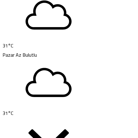
31
°C
Pazar
Az Bulutlu
31
°C