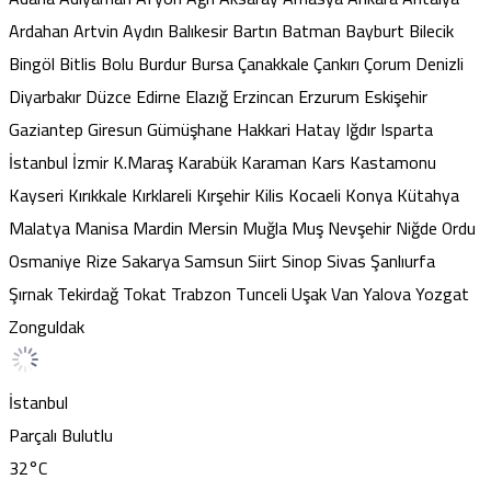
Ardahan
Artvin
Aydın
Balıkesir
Bartın
Batman
Bayburt
Bilecik
Bingöl
Bitlis
Bolu
Burdur
Bursa
Çanakkale
Çankırı
Çorum
Denizli
Diyarbakır
Düzce
Edirne
Elazığ
Erzincan
Erzurum
Eskişehir
Gaziantep
Giresun
Gümüşhane
Hakkari
Hatay
Iğdır
Isparta
İstanbul
İzmir
K.Maraş
Karabük
Karaman
Kars
Kastamonu
Kayseri
Kırıkkale
Kırklareli
Kırşehir
Kilis
Kocaeli
Konya
Kütahya
Malatya
Manisa
Mardin
Mersin
Muğla
Muş
Nevşehir
Niğde
Ordu
Osmaniye
Rize
Sakarya
Samsun
Siirt
Sinop
Sivas
Şanlıurfa
Şırnak
Tekirdağ
Tokat
Trabzon
Tunceli
Uşak
Van
Yalova
Yozgat
Zonguldak
İstanbul
Parçalı Bulutlu
32
°C