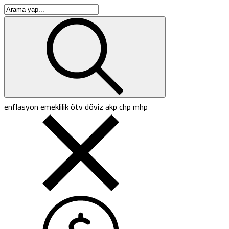
enflasyon
emeklilik
ötv
döviz
akp
chp
mhp