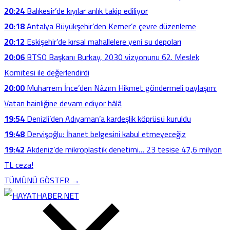
20:24
Balıkesir’de kıyılar anlık takip ediliyor
20:18
Antalya Büyükşehir’den Kemer’e çevre düzenleme
20:12
Eskişehir’de kırsal mahallelere yeni su depoları
20:06
BTSO Başkanı Burkay, 2030 vizyonunu 62. Meslek
Komitesi ile değerlendirdi
20:00
Muharrem İnce’den Nâzım Hikmet göndermeli paylaşım:
Vatan hainliğine devam ediyor hâlâ
19:54
Denizli’den Adıyaman’a kardeşlik köprüsü kuruldu
19:48
Dervişoğlu: İhanet belgesini kabul etmeyeceğiz
19:42
Akdeniz’de mikroplastik denetimi… 23 tesise 47,6 milyon
TL ceza!
TÜMÜNÜ GÖSTER →