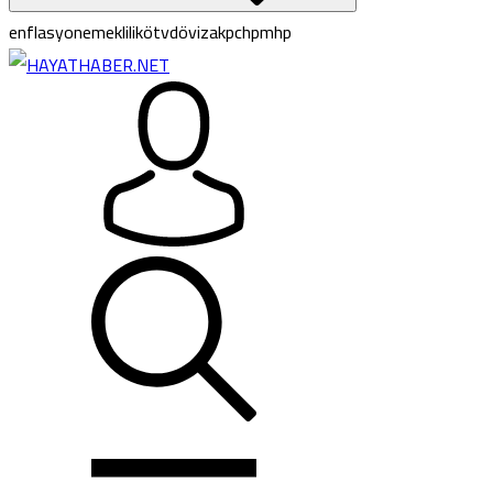
enflasyon
emeklilik
ötv
döviz
akp
chp
mhp