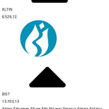
ALTIN
6.529,72
BIST
13.703,13
Adana
Adıyaman
Afyon
Ağrı
Aksaray
Amasya
Ankara
Antalya