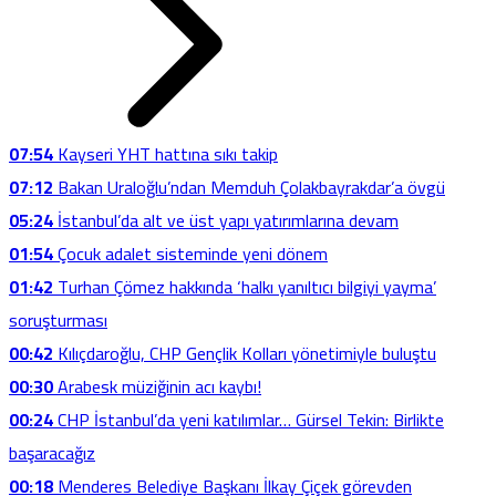
07:54
Kayseri YHT hattına sıkı takip
07:12
Bakan Uraloğlu’ndan Memduh Çolakbayrakdar’a övgü
05:24
İstanbul’da alt ve üst yapı yatırımlarına devam
01:54
Çocuk adalet sisteminde yeni dönem
01:42
Turhan Çömez hakkında ‘halkı yanıltıcı bilgiyi yayma’
soruşturması
00:42
Kılıçdaroğlu, CHP Gençlik Kolları yönetimiyle buluştu
00:30
Arabesk müziğinin acı kaybı!
00:24
CHP İstanbul’da yeni katılımlar… Gürsel Tekin: Birlikte
başaracağız
00:18
Menderes Belediye Başkanı İlkay Çiçek görevden