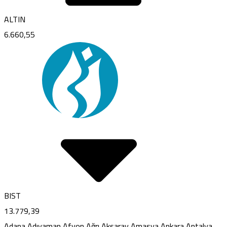
ALTIN
6.660,55
BIST
13.779,39
Adana
Adıyaman
Afyon
Ağrı
Aksaray
Amasya
Ankara
Antalya