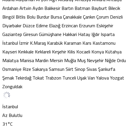
Ardahan
Artvin
Aydın
Balıkesir
Bartın
Batman
Bayburt
Bilecik
Bingöl
Bitlis
Bolu
Burdur
Bursa
Çanakkale
Çankırı
Çorum
Denizli
Diyarbakır
Düzce
Edirne
Elazığ
Erzincan
Erzurum
Eskişehir
Gaziantep
Giresun
Gümüşhane
Hakkari
Hatay
Iğdır
Isparta
İstanbul
İzmir
K.Maraş
Karabük
Karaman
Kars
Kastamonu
Kayseri
Kırıkkale
Kırklareli
Kırşehir
Kilis
Kocaeli
Konya
Kütahya
Malatya
Manisa
Mardin
Mersin
Muğla
Muş
Nevşehir
Niğde
Ordu
Osmaniye
Rize
Sakarya
Samsun
Siirt
Sinop
Sivas
Şanlıurfa
Şırnak
Tekirdağ
Tokat
Trabzon
Tunceli
Uşak
Van
Yalova
Yozgat
Zonguldak
İstanbul
Az Bulutlu
31
°C