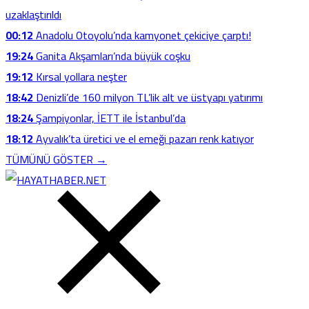
uzaklaştırıldı
00:12
Anadolu Otoyolu’nda kamyonet çekiciye çarptı!
19:24
Ganita Akşamları’nda büyük coşku
19:12
Kırsal yollara neşter
18:42
Denizli’de 160 milyon TL’lik alt ve üstyapı yatırımı
18:24
Şampiyonlar, İETT ile İstanbul’da
18:12
Ayvalık’ta üretici ve el emeği pazarı renk katıyor
TÜMÜNÜ GÖSTER →