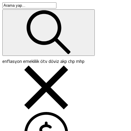
enflasyon
emeklilik
ötv
döviz
akp
chp
mhp