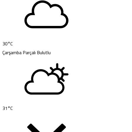
30
°C
Çarşamba
Parçalı Bulutlu
31
°C