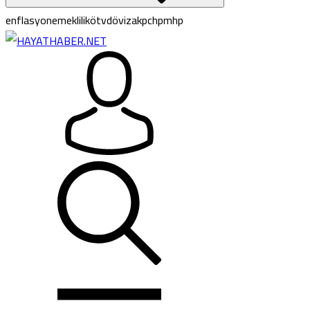
enflasyon
emeklilik
ötv
döviz
akp
chp
mhp