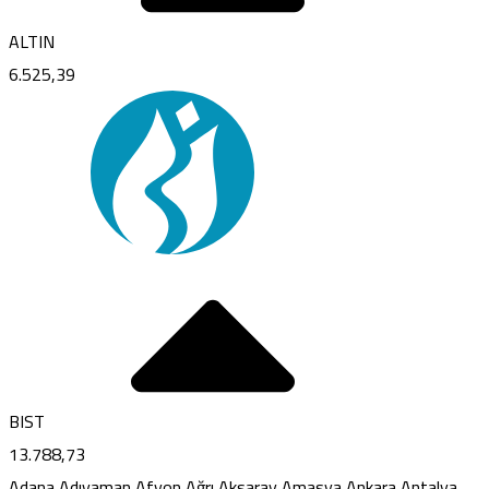
ALTIN
6.525,39
BIST
13.788,73
Adana
Adıyaman
Afyon
Ağrı
Aksaray
Amasya
Ankara
Antalya