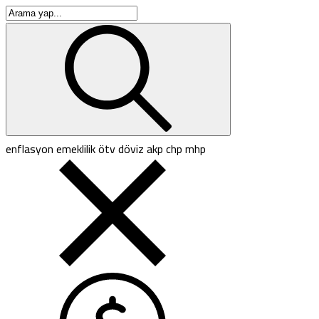
enflasyon
emeklilik
ötv
döviz
akp
chp
mhp