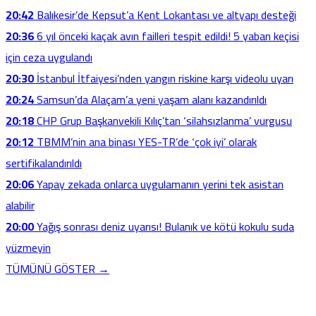
20:42
Balıkesir’de Kepsut’a Kent Lokantası ve altyapı desteği
20:36
6 yıl önceki kaçak avın failleri tespit edildi! 5 yaban keçisi
için ceza uygulandı
20:30
İstanbul İtfaiyesi’nden yangın riskine karşı videolu uyarı
20:24
Samsun’da Alaçam’a yeni yaşam alanı kazandırıldı
20:18
CHP Grup Başkanvekili Kılıç’tan ‘silahsızlanma’ vurgusu
20:12
TBMM’nin ana binası YES-TR’de ‘çok iyi’ olarak
sertifikalandırıldı
20:06
Yapay zekada onlarca uygulamanın yerini tek asistan
alabilir
20:00
Yağış sonrası deniz uyarısı! Bulanık ve kötü kokulu suda
yüzmeyin
TÜMÜNÜ GÖSTER →