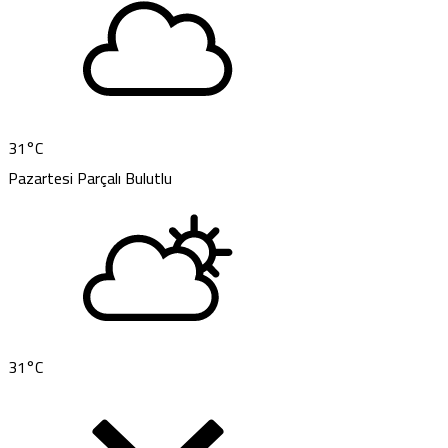
31
°C
Pazartesi
Parçalı Bulutlu
31
°C