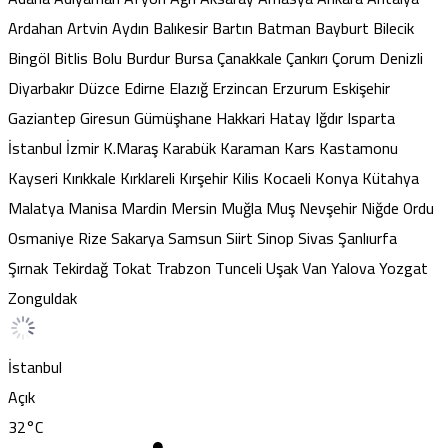
Ardahan
Artvin
Aydın
Balıkesir
Bartın
Batman
Bayburt
Bilecik
Bingöl
Bitlis
Bolu
Burdur
Bursa
Çanakkale
Çankırı
Çorum
Denizli
Diyarbakır
Düzce
Edirne
Elazığ
Erzincan
Erzurum
Eskişehir
Gaziantep
Giresun
Gümüşhane
Hakkari
Hatay
Iğdır
Isparta
İstanbul
İzmir
K.Maraş
Karabük
Karaman
Kars
Kastamonu
Kayseri
Kırıkkale
Kırklareli
Kırşehir
Kilis
Kocaeli
Konya
Kütahya
Malatya
Manisa
Mardin
Mersin
Muğla
Muş
Nevşehir
Niğde
Ordu
Osmaniye
Rize
Sakarya
Samsun
Siirt
Sinop
Sivas
Şanlıurfa
Şırnak
Tekirdağ
Tokat
Trabzon
Tunceli
Uşak
Van
Yalova
Yozgat
Zonguldak
İstanbul
Açık
32
°C