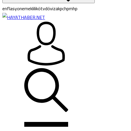
enflasyon
emeklilik
ötv
döviz
akp
chp
mhp