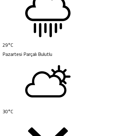
29
°C
Pazartesi
Parçalı Bulutlu
30
°C