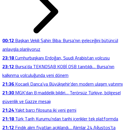
00:12
Başkan Vekili Şahin Biba: Bursa’nın geleceğini bütüncül
anlayışla planlıyoruz
23:18
Cumhurbaşkanı Erdoğan, Suudi Arabistan yolcusu
23:12
Bursa’da TEKNOSAB KOBİ OSB tanıtıldı… Bursa’nın
kalkınma yolculuğunda yeni dönem
21:36
Kocaeli Darıca’ya Büyükşehir’den modern ulaşım yatırımı
21:30
MGK’dan 8 maddelik bildiri… Terörsüz Türkiye, bölgesel
güvenlik ve Gazze mesajı
21:24
Yakıt barcı filosuna iki yeni gemi
21:18
Türk Tarih Kurumu’ndan tarihi içerikler tek platformda
21:12
Fındık alım fiyatları açıklandı… Alımlar 24 Ağustos’ta