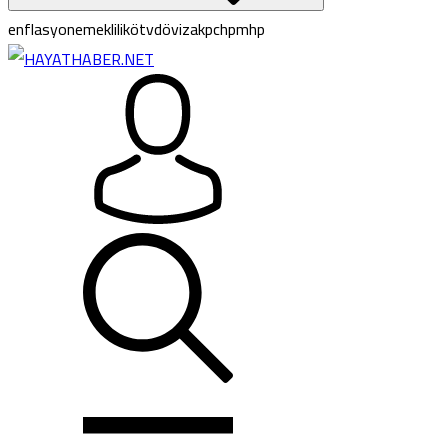
enflasyon
emeklilik
ötv
döviz
akp
chp
mhp