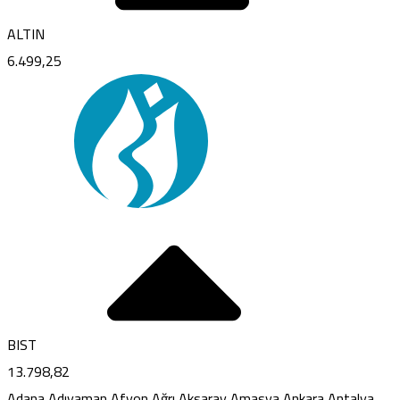
ALTIN
6.499,25
BIST
13.798,82
Adana
Adıyaman
Afyon
Ağrı
Aksaray
Amasya
Ankara
Antalya