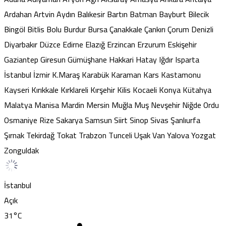
Ardahan
Artvin
Aydın
Balıkesir
Bartın
Batman
Bayburt
Bilecik
Bingöl
Bitlis
Bolu
Burdur
Bursa
Çanakkale
Çankırı
Çorum
Denizli
Diyarbakır
Düzce
Edirne
Elazığ
Erzincan
Erzurum
Eskişehir
Gaziantep
Giresun
Gümüşhane
Hakkari
Hatay
Iğdır
Isparta
İstanbul
İzmir
K.Maraş
Karabük
Karaman
Kars
Kastamonu
Kayseri
Kırıkkale
Kırklareli
Kırşehir
Kilis
Kocaeli
Konya
Kütahya
Malatya
Manisa
Mardin
Mersin
Muğla
Muş
Nevşehir
Niğde
Ordu
Osmaniye
Rize
Sakarya
Samsun
Siirt
Sinop
Sivas
Şanlıurfa
Şırnak
Tekirdağ
Tokat
Trabzon
Tunceli
Uşak
Van
Yalova
Yozgat
Zonguldak
İstanbul
Açık
31
°C