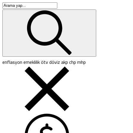
enflasyon
emeklilik
ötv
döviz
akp
chp
mhp