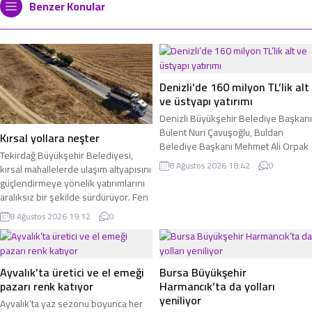
Benzer Konular
Denizli’de 160 milyon TL’lik alt
ve üstyapı yatırımı
Denizli Büyükşehir Belediye Başkanı
Bülent Nuri Çavuşoğlu, Buldan
Kırsal yollara neşter
Belediye Başkanı Mehmet Ali Orpak
Tekirdağ Büyükşehir Belediyesi,
ile birlikte ilçede gerçekleştirdiği
8 Ağustos 2026 18:42
0
kırsal mahallelerde ulaşım altyapısını
saha incelemelerinde, DESKİ ve Fen
güçlendirmeye yönelik yatırımlarını
İşleri ekipleri tarafından yürütülen
aralıksız bir şekilde sürdürüyor. Fen
toplam 160 milyon TL’lik alt ve
İşleri Dairesi Başkanlığı tarafından
üstyapı yatırımlarını yerinde inceledi.
8 Ağustos 2026 19:12
0
Süleymanpaşa’ya bağlı Yağcı
Mahallesi'ni Hayrabolu ve Malkara
ilçelerine bağlayan güzergâhta
yürütülen ikinci etap asfalt çalışmaları
Ayvalık’ta üretici ve el emeği
Bursa Büyükşehir
tamamlandı.
pazarı renk katıyor
Harmancık’ta da yolları
yeniliyor
Ayvalık’ta yaz sezonu boyunca her