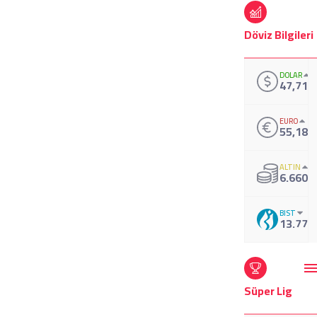
Döviz Bilgileri
DOLAR
47,711
EURO
55,188
ALTIN
6.660,
BIST
13.779
Süper Lig