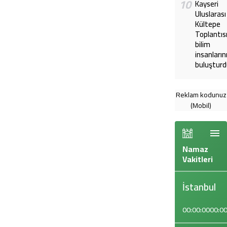
10
Kayseri
Uluslarası
Kültepe
Toplantıs
bilim
insanların
buluştur
Reklam kodunuz
(Mobil)
Namaz
Vakitleri
İstanbul
00:00:00
00:00