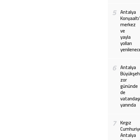
5
Antalya
Konyaaltı
merkez
ve
yayla
yolları
yenilenec
6
Antalya
Büyükşeh
zor
gününde
de
vatandaş
yanında
7
Kırgız
Cumhuriy
Antalya