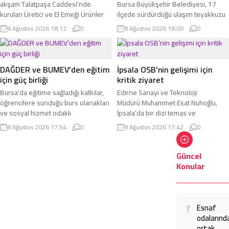
akşam Talatpaşa Caddesi’nde
Bursa Büyükşehir Belediyesi, 17
kurulan Üretici ve El Emeği Ürünler
ilçede sürdürdüğü ulaşım teyakkuzu
Pazarı, kent sakinleri ve
çerçevesinde Harmacık ilçesinde 5
8 Ağustos 2026 18:12
0
8 Ağustos 2026 18:00
0
ziyaretçilerin ilgi odağı olmaya
mahallenin yollarını yenileme
devam ediyor. Ayvalık Belediye
çalışmalarına hız verdi.
Başkanı Mesut Ergin, eşi Canan Ergin
ile birlikte gece pazarını ziyaret
DAĞDER ve BUMEV’den eğitim
İpsala OSB’nin gelişimi için
ederek üretici ve el emeği
için güç birliği
kritik ziyaret
ürünleriyle tezgâh açan esnafla bir
Bursa’da eğitime sağladığı katkılar,
Edirne Sanayi ve Teknoloji
araya geldi.
öğrencilere sunduğu burs olanakları
Müdürü Muhammet Esat Nuhoğlu,
ve sosyal hizmet odaklı
İpsala’da bir dizi temas ve
çalışmalarıyla öne çıkan Muş Eğitim
incelemede bulundu. Ziyaret
8 Ağustos 2026 17:54
0
8 Ağustos 2026 17:42
0
ve Hizmet Vakfı (BUMEV), sivil
kapsamında İpsala
toplum kuruluşları ile görüşmelerini
Kaymakamı Hayrettin Buğra Güzel ile
sürdürüyor.
bir araya gelen Nuhoğlu, bölgedeki
Güncel
sanayi ve üretim potansiyeline
Konular
yönelik değerlendirmelerde
bulundu.
1
Esnaf
odalarınd
ortak