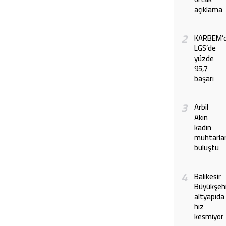
açıklama
2
KARBEM’
LGS’de
yüzde
95,7
başarı
3
Arbil
Akın
kadın
muhtarlar
buluştu
4
Balıkesir
Büyükşeh
altyapıda
hız
kesmiyor