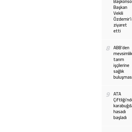
Başkonso
Başkan
Vekili
Özdemir’i
ziyaret
etti
8
ABB’den
mevsimli
tarım
işçilerine
sağlık
buluşmas
9
ATA
Çiftliği’n
karabuğd
hasadı
başladı