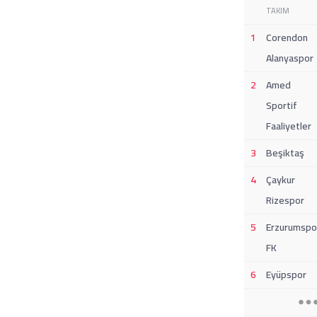
TAKIM
1
Corendon
Alanyaspor
2
Amed
Sportif
Faaliyetler
3
Beşiktaş
4
Çaykur
Rizespor
5
Erzurumspo
FK
6
Eyüpspor