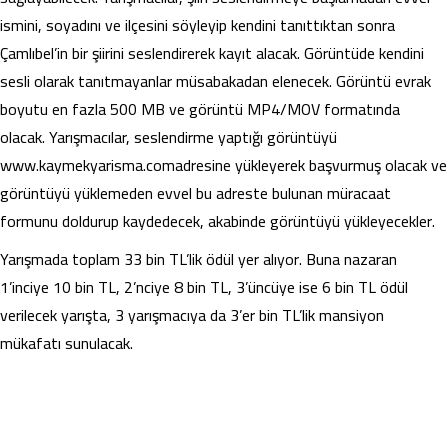
ismini, soyadını ve ilçesini söyleyip kendini tanıttıktan sonra
Çamlıbel’in bir şiirini seslendirerek kayıt alacak. Görüntüde kendini
sesli olarak tanıtmayanlar müsabakadan elenecek. Görüntü evrak
boyutu en fazla 500 MB ve görüntü MP4/MOV formatında
olacak. Yarışmacılar, seslendirme yaptığı görüntüyü
www.kaymekyarisma.comadresine yükleyerek başvurmuş olacak ve
görüntüyü yüklemeden evvel bu adreste bulunan müracaat
formunu doldurup kaydedecek, akabinde görüntüyü yükleyecekler.
Yarışmada toplam 33 bin TL’lik ödül yer alıyor. Buna nazaran
1’inciye 10 bin TL, 2’nciye 8 bin TL, 3’üncüye ise 6 bin TL ödül
verilecek yarışta, 3 yarışmacıya da 3’er bin TL’lik mansiyon
mükafatı sunulacak.