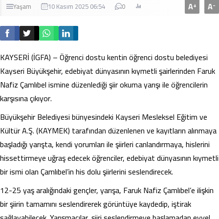
A
A
+
-
Yaşam
10 Kasım 2025 06:54
0
KAYSERİ (İGFA) – Öğrenci dostu kentin öğrenci dostu belediyesi
Kayseri Büyükşehir, edebiyat dünyasının kıymetli şairlerinden Faruk
Nafiz Çamlıbel ismine düzenlediği şiir okuma yarışı ile öğrencilerin
karşısına çıkıyor.
Büyükşehir Belediyesi bünyesindeki Kayseri Mesleksel Eğitim ve
Kültür A.Ş. (KAYMEK) tarafından düzenlenen ve kayıtların alınmaya
başladığı yarışta, kendi yorumları ile şiirleri canlandırmaya, hislerini
hissettirmeye uğraş edecek öğrenciler, edebiyat dünyasının kıymetli
bir ismi olan Çamlıbel’in his dolu şiirlerini seslendirecek.
12-25 yaş aralığındaki gençler, yarışa, Faruk Nafiz Çamlıbel’e ilişkin
bir şiirin tamamını seslendirerek görüntüye kaydedip, iştirak
sağlayabilecek. Yarışmacılar, şiiri seslendirmeye başlamadan evvel