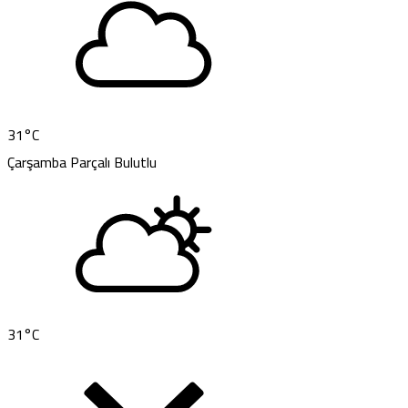
31
°C
Çarşamba
Parçalı Bulutlu
31
°C