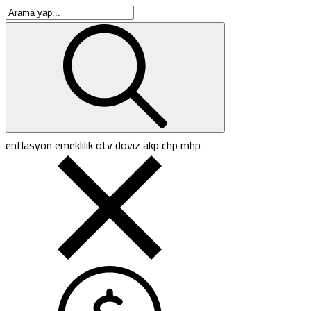
enflasyon
emeklilik
ötv
döviz
akp
chp
mhp