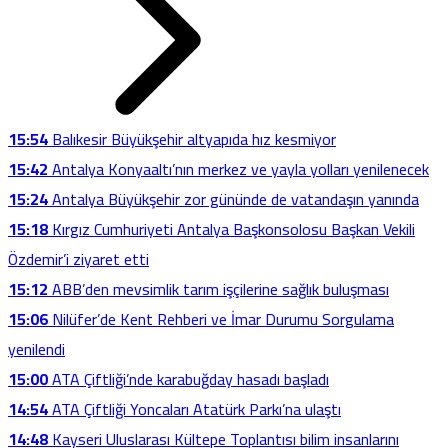
15:54
Balıkesir Büyükşehir altyapıda hız kesmiyor
15:42
Antalya Konyaaltı’nın merkez ve yayla yolları yenilenecek
15:24
Antalya Büyükşehir zor gününde de vatandaşın yanında
15:18
Kırgız Cumhuriyeti Antalya Başkonsolosu Başkan Vekili
Özdemir’i ziyaret etti
15:12
ABB’den mevsimlik tarım işçilerine sağlık buluşması
15:06
Nilüfer’de Kent Rehberi ve İmar Durumu Sorgulama
yenilendi
15:00
ATA Çiftliği’nde karabuğday hasadı başladı
14:54
ATA Çiftliği Yoncaları Atatürk Parkı’na ulaştı
14:48
Kayseri Uluslarası Kültepe Toplantısı bilim insanlarını