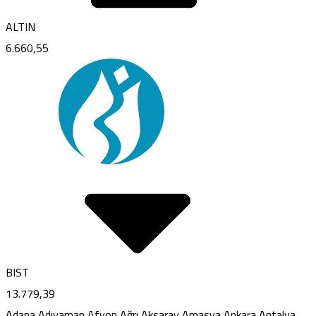
ALTIN
6.660,55
BIST
13.779,39
Adana
Adıyaman
Afyon
Ağrı
Aksaray
Amasya
Ankara
Antalya