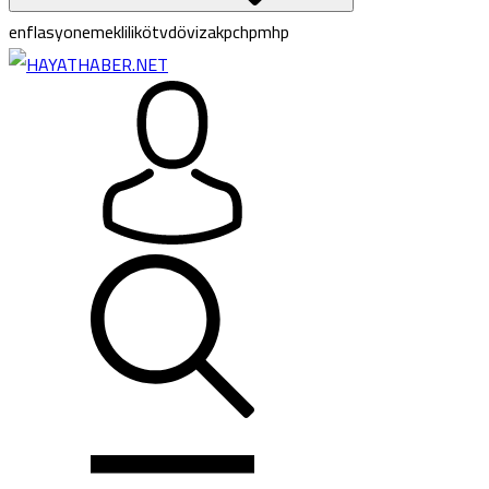
enflasyon
emeklilik
ötv
döviz
akp
chp
mhp