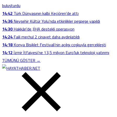
buluşturdu
14:42
Türk Dünyasının kalbi Keçiören’de attı
14:36
Nevşehir Kültür Yolu’nda etkinlikler peşpeşe yapıldı
14:30
Hakkâri’de JİHA destekli operasyon
14:24
Faili meçhul 2 cinayet daha aydınlatıldı
14:18
Konya Bisiklet Festivali’nin açılışı coşkuyla gerçekleşti
14:12
İzmir İtfaiyesi’ne 13,5 milyon Euro’luk teknoloji yatırımı
TÜMÜNÜ GÖSTER →