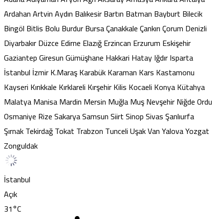
Ardahan
Artvin
Aydın
Balıkesir
Bartın
Batman
Bayburt
Bilecik
Bingöl
Bitlis
Bolu
Burdur
Bursa
Çanakkale
Çankırı
Çorum
Denizli
Diyarbakır
Düzce
Edirne
Elazığ
Erzincan
Erzurum
Eskişehir
Gaziantep
Giresun
Gümüşhane
Hakkari
Hatay
Iğdır
Isparta
İstanbul
İzmir
K.Maraş
Karabük
Karaman
Kars
Kastamonu
Kayseri
Kırıkkale
Kırklareli
Kırşehir
Kilis
Kocaeli
Konya
Kütahya
Malatya
Manisa
Mardin
Mersin
Muğla
Muş
Nevşehir
Niğde
Ordu
Osmaniye
Rize
Sakarya
Samsun
Siirt
Sinop
Sivas
Şanlıurfa
Şırnak
Tekirdağ
Tokat
Trabzon
Tunceli
Uşak
Van
Yalova
Yozgat
Zonguldak
İstanbul
Açık
31
°C