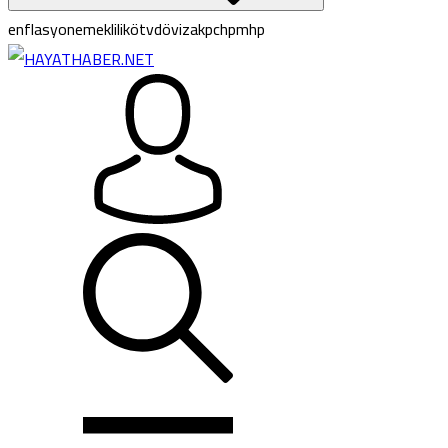
enflasyon
emeklilik
ötv
döviz
akp
chp
mhp