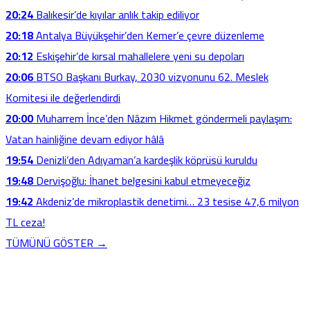
20:24
Balıkesir’de kıyılar anlık takip ediliyor
20:18
Antalya Büyükşehir’den Kemer’e çevre düzenleme
20:12
Eskişehir’de kırsal mahallelere yeni su depoları
20:06
BTSO Başkanı Burkay, 2030 vizyonunu 62. Meslek
Komitesi ile değerlendirdi
20:00
Muharrem İnce’den Nâzım Hikmet göndermeli paylaşım:
Vatan hainliğine devam ediyor hâlâ
19:54
Denizli’den Adıyaman’a kardeşlik köprüsü kuruldu
19:48
Dervişoğlu: İhanet belgesini kabul etmeyeceğiz
19:42
Akdeniz’de mikroplastik denetimi… 23 tesise 47,6 milyon
TL ceza!
TÜMÜNÜ GÖSTER →