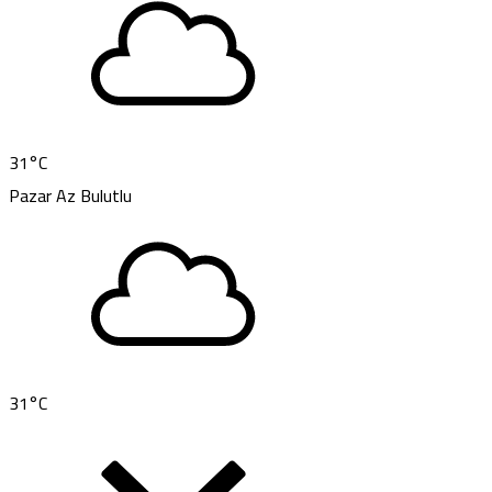
31
°C
Pazar
Az Bulutlu
31
°C