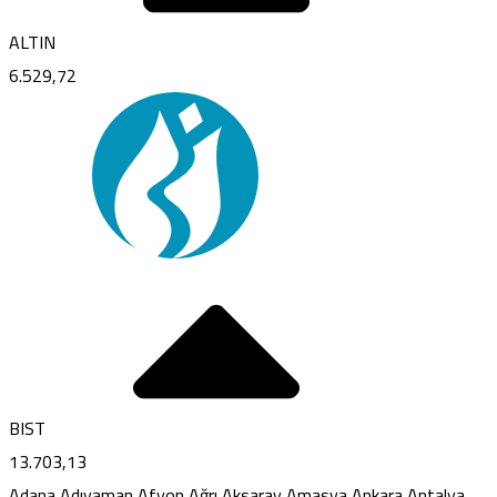
ALTIN
6.529,72
BIST
13.703,13
Adana
Adıyaman
Afyon
Ağrı
Aksaray
Amasya
Ankara
Antalya