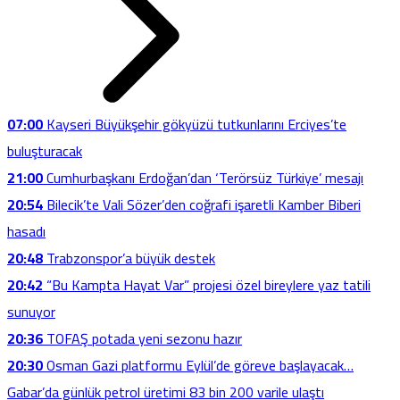
07:00
Kayseri Büyükşehir gökyüzü tutkunlarını Erciyes’te
buluşturacak
21:00
Cumhurbaşkanı Erdoğan’dan ‘Terörsüz Türkiye’ mesajı
20:54
Bilecik’te Vali Sözer’den coğrafi işaretli Kamber Biberi
hasadı
20:48
Trabzonspor’a büyük destek
20:42
“Bu Kampta Hayat Var” projesi özel bireylere yaz tatili
sunuyor
20:36
TOFAŞ potada yeni sezonu hazır
20:30
Osman Gazi platformu Eylül’de göreve başlayacak…
Gabar’da günlük petrol üretimi 83 bin 200 varile ulaştı