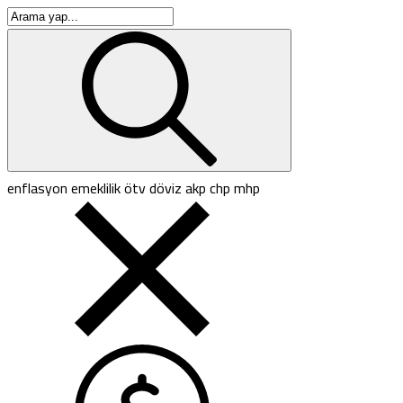
enflasyon
emeklilik
ötv
döviz
akp
chp
mhp