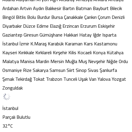
Ardahan
Artvin
Aydın
Balıkesir
Bartın
Batman
Bayburt
Bilecik
Bingöl
Bitlis
Bolu
Burdur
Bursa
Çanakkale
Çankırı
Çorum
Denizli
Diyarbakır
Düzce
Edirne
Elazığ
Erzincan
Erzurum
Eskişehir
Gaziantep
Giresun
Gümüşhane
Hakkari
Hatay
Iğdır
Isparta
İstanbul
İzmir
K.Maraş
Karabük
Karaman
Kars
Kastamonu
Kayseri
Kırıkkale
Kırklareli
Kırşehir
Kilis
Kocaeli
Konya
Kütahya
Malatya
Manisa
Mardin
Mersin
Muğla
Muş
Nevşehir
Niğde
Ordu
Osmaniye
Rize
Sakarya
Samsun
Siirt
Sinop
Sivas
Şanlıurfa
Şırnak
Tekirdağ
Tokat
Trabzon
Tunceli
Uşak
Van
Yalova
Yozgat
Zonguldak
İstanbul
Parçalı Bulutlu
32
°C