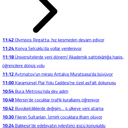
11:42
Olympos Regatta, hız kesmeden devam ediyor
11:24
Konya Selçuklu’da yollar yenileniyor
11:18
Üniversitelerde yeni dönem! Akademik sahtekârlığa hapis,
öğrencilere dönüş yolu
11:12
Aytmatov’un mirası Antalya Muratpaşa’da büyüyor
11:00
Karamürsel Plaj Yolu Caddesi’ne özel asfalt dokunuşu
10:54
Buca Metrosu’nda dev adım
10:48
Mersin’de çocuklar trafik kurallarını öğreniyor
10:42
Büyükelçiliklerde değişim… 4 ülkeye yeni atama
10:30
Filenin Sultanları, İzmirli çocuklara ilham oluyor
10:24
Balıkesir’de edebiyatın iyileştirici gücü konuşuldu