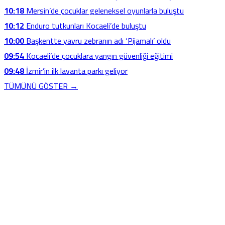
10:18
Mersin’de çocuklar geleneksel oyunlarla buluştu
10:12
Enduro tutkunları Kocaeli’de buluştu
10:00
Başkentte yavru zebranın adı ‘Pijamalı’ oldu
09:54
Kocaeli’de çocuklara yangın güvenliği eğitimi
09:48
İzmir’in ilk lavanta parkı geliyor
TÜMÜNÜ GÖSTER →