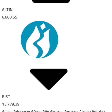
ALTIN
6.660,55
BIST
13.779,39
Adana
Adıyaman
Afyon
Ağrı
Aksaray
Amasya
Ankara
Antalya