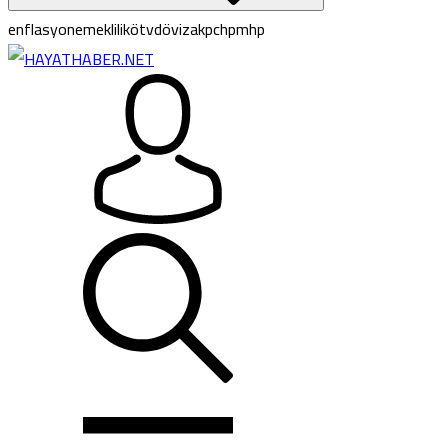
enflasyon
emeklilik
ötv
döviz
akp
chp
mhp