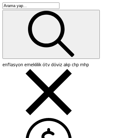
enflasyon
emeklilik
ötv
döviz
akp
chp
mhp