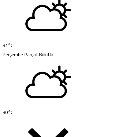
31
°C
Perşembe
Parçalı Bulutlu
30
°C