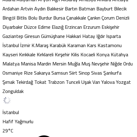
Ardahan
Artvin
Aydın
Balıkesir
Bartın
Batman
Bayburt
Bilecik
Bingöl
Bitlis
Bolu
Burdur
Bursa
Çanakkale
Çankırı
Çorum
Denizli
Diyarbakır
Düzce
Edirne
Elazığ
Erzincan
Erzurum
Eskişehir
Gaziantep
Giresun
Gümüşhane
Hakkari
Hatay
Iğdır
Isparta
İstanbul
İzmir
K.Maraş
Karabük
Karaman
Kars
Kastamonu
Kayseri
Kırıkkale
Kırklareli
Kırşehir
Kilis
Kocaeli
Konya
Kütahya
Malatya
Manisa
Mardin
Mersin
Muğla
Muş
Nevşehir
Niğde
Ordu
Osmaniye
Rize
Sakarya
Samsun
Siirt
Sinop
Sivas
Şanlıurfa
Şırnak
Tekirdağ
Tokat
Trabzon
Tunceli
Uşak
Van
Yalova
Yozgat
Zonguldak
İstanbul
Hafif Yağmurlu
29
°C