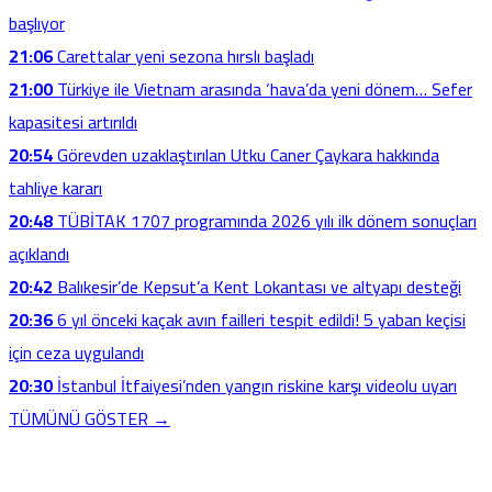
başlıyor
21:06
Carettalar yeni sezona hırslı başladı
21:00
Türkiye ile Vietnam arasında ‘hava’da yeni dönem… Sefer
kapasitesi artırıldı
20:54
Görevden uzaklaştırılan Utku Caner Çaykara hakkında
tahliye kararı
20:48
TÜBİTAK 1707 programında 2026 yılı ilk dönem sonuçları
açıklandı
20:42
Balıkesir’de Kepsut’a Kent Lokantası ve altyapı desteği
20:36
6 yıl önceki kaçak avın failleri tespit edildi! 5 yaban keçisi
için ceza uygulandı
20:30
İstanbul İtfaiyesi’nden yangın riskine karşı videolu uyarı
TÜMÜNÜ GÖSTER →