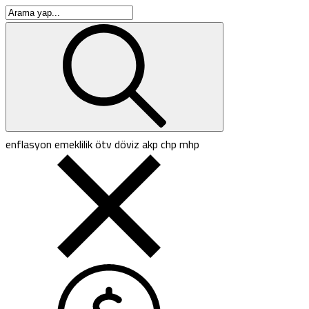
enflasyon
emeklilik
ötv
döviz
akp
chp
mhp