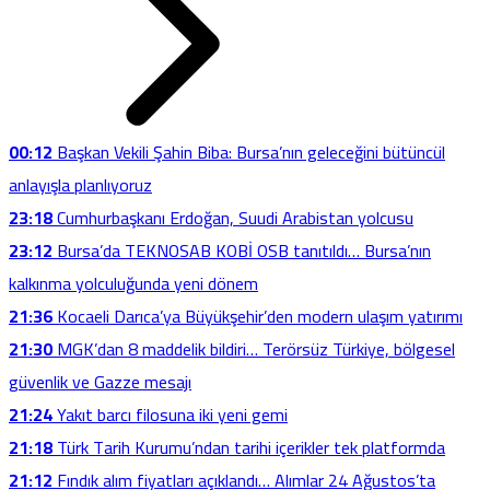
00:12
Başkan Vekili Şahin Biba: Bursa’nın geleceğini bütüncül
anlayışla planlıyoruz
23:18
Cumhurbaşkanı Erdoğan, Suudi Arabistan yolcusu
23:12
Bursa’da TEKNOSAB KOBİ OSB tanıtıldı… Bursa’nın
kalkınma yolculuğunda yeni dönem
21:36
Kocaeli Darıca’ya Büyükşehir’den modern ulaşım yatırımı
21:30
MGK’dan 8 maddelik bildiri… Terörsüz Türkiye, bölgesel
güvenlik ve Gazze mesajı
21:24
Yakıt barcı filosuna iki yeni gemi
21:18
Türk Tarih Kurumu’ndan tarihi içerikler tek platformda
21:12
Fındık alım fiyatları açıklandı… Alımlar 24 Ağustos’ta