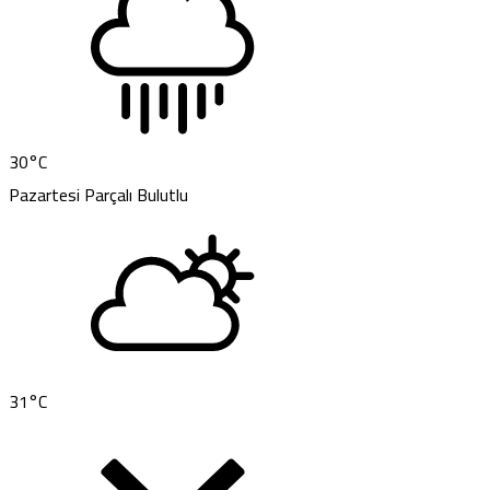
30
°C
Pazartesi
Parçalı Bulutlu
31
°C