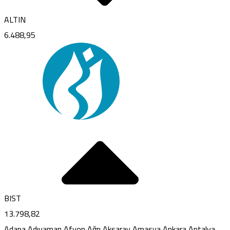
ALTIN
6.488,95
BIST
13.798,82
Adana
Adıyaman
Afyon
Ağrı
Aksaray
Amasya
Ankara
Antalya