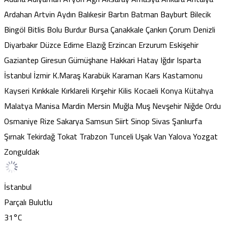
Ardahan
Artvin
Aydın
Balıkesir
Bartın
Batman
Bayburt
Bilecik
Bingöl
Bitlis
Bolu
Burdur
Bursa
Çanakkale
Çankırı
Çorum
Denizli
Diyarbakır
Düzce
Edirne
Elazığ
Erzincan
Erzurum
Eskişehir
Gaziantep
Giresun
Gümüşhane
Hakkari
Hatay
Iğdır
Isparta
İstanbul
İzmir
K.Maraş
Karabük
Karaman
Kars
Kastamonu
Kayseri
Kırıkkale
Kırklareli
Kırşehir
Kilis
Kocaeli
Konya
Kütahya
Malatya
Manisa
Mardin
Mersin
Muğla
Muş
Nevşehir
Niğde
Ordu
Osmaniye
Rize
Sakarya
Samsun
Siirt
Sinop
Sivas
Şanlıurfa
Şırnak
Tekirdağ
Tokat
Trabzon
Tunceli
Uşak
Van
Yalova
Yozgat
Zonguldak
İstanbul
Parçalı Bulutlu
31
°C