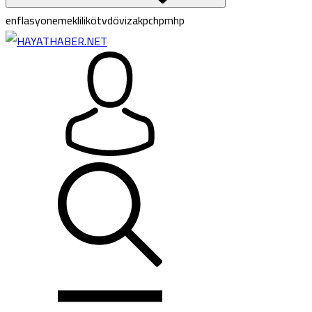
enflasyon
emeklilik
ötv
döviz
akp
chp
mhp