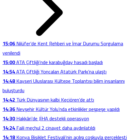
15:06
Nilüfer’de Kent Rehberi ve İmar Durumu Sorgulama
yenilendi
15:00
ATA Çiftliği’nde karabuğday hasadı başladı
14:54
ATA Çiftliği Yoncaları Atatürk Parkı’na ulaştı
14:48
Kayseri Uluslarası Kültepe Toplantısı bilim insanlarını
buluşturdu
14:42
Türk Dünyasının kalbi Keçiören’de attı
14:36
Nevşehir Kültür Yolu’nda etkinlikler peşpeşe yapıldı
14:30
Hakkâri’de JİHA destekli operasyon
14:24
Faili meçhul 2 cinayet daha aydınlatıldı
14:18
Konya Bisiklet Festivali’nin açılışı coşkuyla gerçekleşti