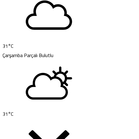
31
°C
Çarşamba
Parçalı Bulutlu
31
°C