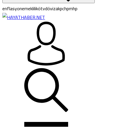
enflasyon
emeklilik
ötv
döviz
akp
chp
mhp