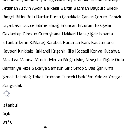
Ardahan
Artvin
Aydın
Balıkesir
Bartın
Batman
Bayburt
Bilecik
Bingöl
Bitlis
Bolu
Burdur
Bursa
Çanakkale
Çankırı
Çorum
Denizli
Diyarbakır
Düzce
Edirne
Elazığ
Erzincan
Erzurum
Eskişehir
Gaziantep
Giresun
Gümüşhane
Hakkari
Hatay
Iğdır
Isparta
İstanbul
İzmir
K.Maraş
Karabük
Karaman
Kars
Kastamonu
Kayseri
Kırıkkale
Kırklareli
Kırşehir
Kilis
Kocaeli
Konya
Kütahya
Malatya
Manisa
Mardin
Mersin
Muğla
Muş
Nevşehir
Niğde
Ordu
Osmaniye
Rize
Sakarya
Samsun
Siirt
Sinop
Sivas
Şanlıurfa
Şırnak
Tekirdağ
Tokat
Trabzon
Tunceli
Uşak
Van
Yalova
Yozgat
Zonguldak
İstanbul
Açık
31
°C