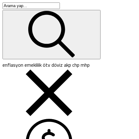
enflasyon
emeklilik
ötv
döviz
akp
chp
mhp