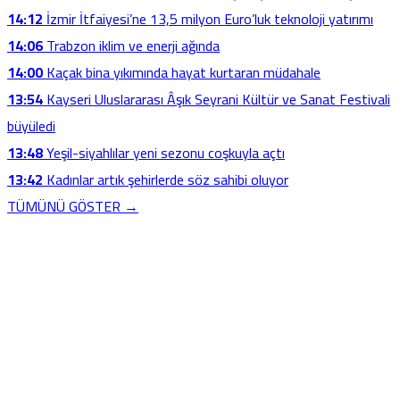
14:12
İzmir İtfaiyesi’ne 13,5 milyon Euro’luk teknoloji yatırımı
14:06
Trabzon iklim ve enerji ağında
14:00
Kaçak bina yıkımında hayat kurtaran müdahale
13:54
Kayseri Uluslararası Âşık Seyrani Kültür ve Sanat Festivali
büyüledi
13:48
Yeşil-siyahlılar yeni sezonu coşkuyla açtı
13:42
Kadınlar artık şehirlerde söz sahibi oluyor
TÜMÜNÜ GÖSTER →