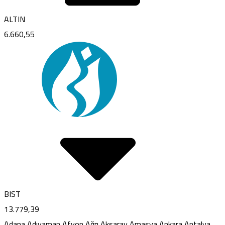
ALTIN
6.660,55
BIST
13.779,39
Adana
Adıyaman
Afyon
Ağrı
Aksaray
Amasya
Ankara
Antalya