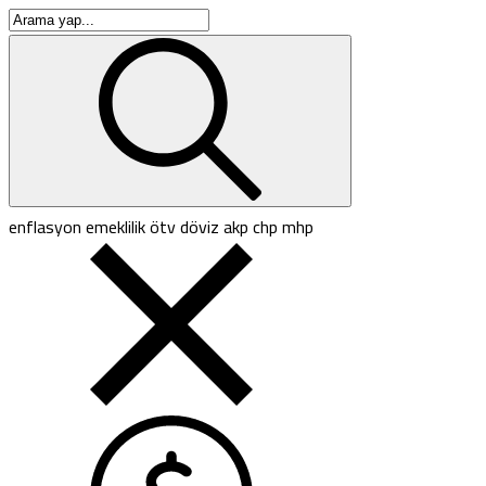
enflasyon
emeklilik
ötv
döviz
akp
chp
mhp