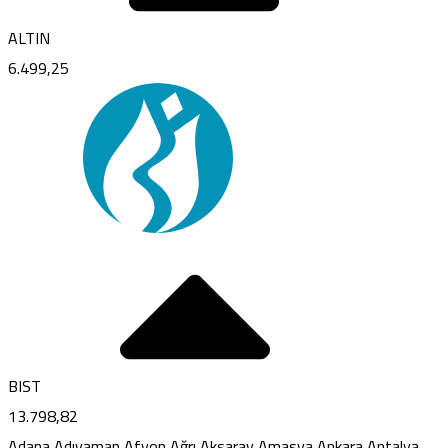
ALTIN
6.499,25
BIST
13.798,82
Adana
Adıyaman
Afyon
Ağrı
Aksaray
Amasya
Ankara
Antalya