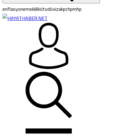
enflasyon
emeklilik
ötv
döviz
akp
chp
mhp