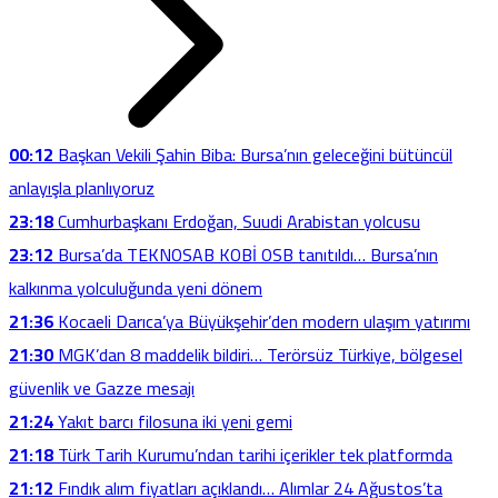
00:12
Başkan Vekili Şahin Biba: Bursa’nın geleceğini bütüncül
anlayışla planlıyoruz
23:18
Cumhurbaşkanı Erdoğan, Suudi Arabistan yolcusu
23:12
Bursa’da TEKNOSAB KOBİ OSB tanıtıldı… Bursa’nın
kalkınma yolculuğunda yeni dönem
21:36
Kocaeli Darıca’ya Büyükşehir’den modern ulaşım yatırımı
21:30
MGK’dan 8 maddelik bildiri… Terörsüz Türkiye, bölgesel
güvenlik ve Gazze mesajı
21:24
Yakıt barcı filosuna iki yeni gemi
21:18
Türk Tarih Kurumu’ndan tarihi içerikler tek platformda
21:12
Fındık alım fiyatları açıklandı… Alımlar 24 Ağustos’ta