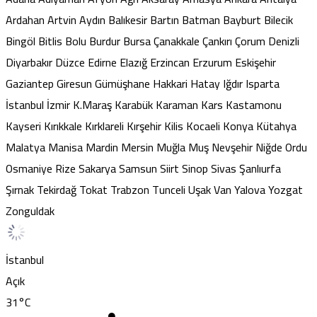
Ardahan
Artvin
Aydın
Balıkesir
Bartın
Batman
Bayburt
Bilecik
Bingöl
Bitlis
Bolu
Burdur
Bursa
Çanakkale
Çankırı
Çorum
Denizli
Diyarbakır
Düzce
Edirne
Elazığ
Erzincan
Erzurum
Eskişehir
Gaziantep
Giresun
Gümüşhane
Hakkari
Hatay
Iğdır
Isparta
İstanbul
İzmir
K.Maraş
Karabük
Karaman
Kars
Kastamonu
Kayseri
Kırıkkale
Kırklareli
Kırşehir
Kilis
Kocaeli
Konya
Kütahya
Malatya
Manisa
Mardin
Mersin
Muğla
Muş
Nevşehir
Niğde
Ordu
Osmaniye
Rize
Sakarya
Samsun
Siirt
Sinop
Sivas
Şanlıurfa
Şırnak
Tekirdağ
Tokat
Trabzon
Tunceli
Uşak
Van
Yalova
Yozgat
Zonguldak
İstanbul
Açık
31
°C