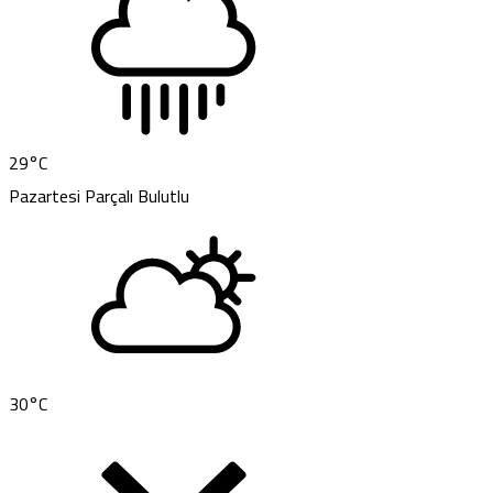
29
°C
Pazartesi
Parçalı Bulutlu
30
°C