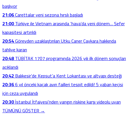
başlıyor
21:06
Carettalar yeni sezona hırslı başladı
21:00
Türkiye ile Vietnam arasında ‘hava’da yeni dönem… Sefer
kapasitesi artırıldı
20:54
Görevden uzaklaştırılan Utku Caner Çaykara hakkında
tahliye kararı
20:48
TÜBİTAK 1707 programında 2026 yılı ilk dönem sonuçları
açıklandı
20:42
Balıkesir’de Kepsut’a Kent Lokantası ve altyapı desteği
20:36
6 yıl önceki kaçak avın failleri tespit edildi! 5 yaban keçisi
için ceza uygulandı
20:30
İstanbul İtfaiyesi’nden yangın riskine karşı videolu uyarı
TÜMÜNÜ GÖSTER →