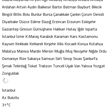
Ardahan
Artvin
Aydın
Balıkesir
Bartın
Batman
Bayburt
Bilecik
Bingöl
Bitlis
Bolu
Burdur
Bursa
Çanakkale
Çankırı
Çorum
Denizli
Diyarbakır
Düzce
Edirne
Elazığ
Erzincan
Erzurum
Eskişehir
Gaziantep
Giresun
Gümüşhane
Hakkari
Hatay
Iğdır
Isparta
İstanbul
İzmir
K.Maraş
Karabük
Karaman
Kars
Kastamonu
Kayseri
Kırıkkale
Kırklareli
Kırşehir
Kilis
Kocaeli
Konya
Kütahya
Malatya
Manisa
Mardin
Mersin
Muğla
Muş
Nevşehir
Niğde
Ordu
Osmaniye
Rize
Sakarya
Samsun
Siirt
Sinop
Sivas
Şanlıurfa
Şırnak
Tekirdağ
Tokat
Trabzon
Tunceli
Uşak
Van
Yalova
Yozgat
Zonguldak
İstanbul
Az Bulutlu
31
°C