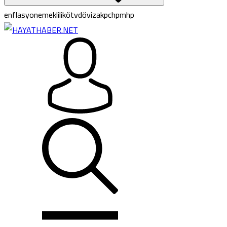
enflasyon
emeklilik
ötv
döviz
akp
chp
mhp