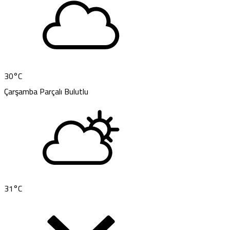
30
°C
Çarşamba
Parçalı Bulutlu
31
°C