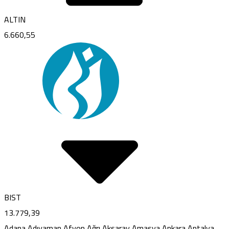
ALTIN
6.660,55
BIST
13.779,39
Adana
Adıyaman
Afyon
Ağrı
Aksaray
Amasya
Ankara
Antalya