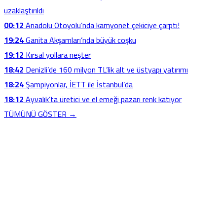
uzaklaştırıldı
00:12
Anadolu Otoyolu’nda kamyonet çekiciye çarptı!
19:24
Ganita Akşamları’nda büyük coşku
19:12
Kırsal yollara neşter
18:42
Denizli’de 160 milyon TL’lik alt ve üstyapı yatırımı
18:24
Şampiyonlar, İETT ile İstanbul’da
18:12
Ayvalık’ta üretici ve el emeği pazarı renk katıyor
TÜMÜNÜ GÖSTER →