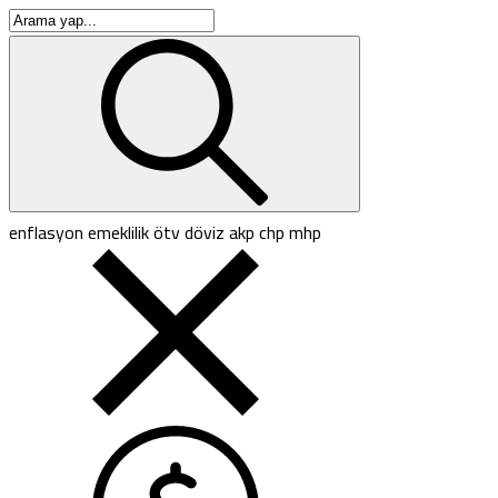
enflasyon
emeklilik
ötv
döviz
akp
chp
mhp