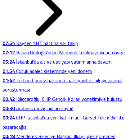
07:54
Kayseri YHT hattına sıkı takip
07:12
Bakan Uraloğlu’ndan Memduh Çolakbayrakdar’a övgü
05:24
İstanbul’da alt ve üst yapı yatırımlarına devam
01:54
Çocuk adalet sisteminde yeni dönem
01:42
Turhan Çömez hakkında ‘halkı yanıltıcı bilgiyi yayma’
soruşturması
00:42
Kılıçdaroğlu, CHP Gençlik Kolları yönetimiyle buluştu
00:30
Arabesk müziğinin acı kaybı!
00:24
CHP İstanbul’da yeni katılımlar… Gürsel Tekin: Birlikte
başaracağız
00:18
Menderes Belediye Başkanı İlkay Çiçek görevden