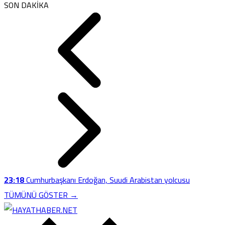
SON DAKİKA
23:18
Cumhurbaşkanı Erdoğan, Suudi Arabistan yolcusu
TÜMÜNÜ GÖSTER →