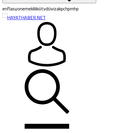
enflasyon
emeklilik
ötv
döviz
akp
chp
mhp