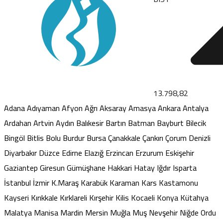
13.798,82
Adana
Adıyaman
Afyon
Ağrı
Aksaray
Amasya
Ankara
Antalya
Ardahan
Artvin
Aydın
Balıkesir
Bartın
Batman
Bayburt
Bilecik
Bingöl
Bitlis
Bolu
Burdur
Bursa
Çanakkale
Çankırı
Çorum
Denizli
Diyarbakır
Düzce
Edirne
Elazığ
Erzincan
Erzurum
Eskişehir
Gaziantep
Giresun
Gümüşhane
Hakkari
Hatay
Iğdır
Isparta
İstanbul
İzmir
K.Maraş
Karabük
Karaman
Kars
Kastamonu
Kayseri
Kırıkkale
Kırklareli
Kırşehir
Kilis
Kocaeli
Konya
Kütahya
Malatya
Manisa
Mardin
Mersin
Muğla
Muş
Nevşehir
Niğde
Ordu