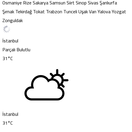
Osmaniye
Rize
Sakarya
Samsun
Siirt
Sinop
Sivas
Şanlıurfa
Şırnak
Tekirdağ
Tokat
Trabzon
Tunceli
Uşak
Van
Yalova
Yozgat
Zonguldak
İstanbul
Parçalı Bulutlu
31
°C
İstanbul
31
°C