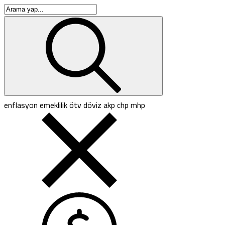
enflasyon
emeklilik
ötv
döviz
akp
chp
mhp