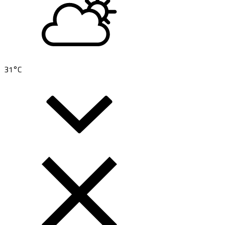
31
°C