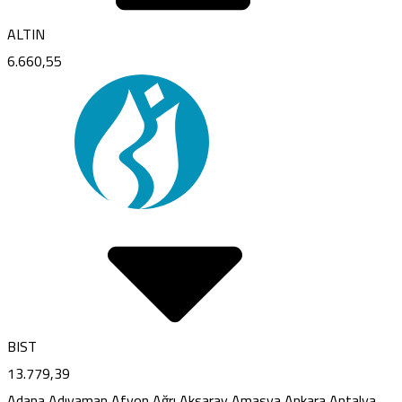
ALTIN
6.660,55
BIST
13.779,39
Adana
Adıyaman
Afyon
Ağrı
Aksaray
Amasya
Ankara
Antalya