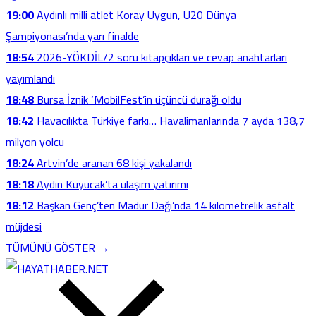
19:00
Aydınlı milli atlet Koray Uygun, U20 Dünya
Şampiyonası’nda yarı finalde
18:54
2026-YÖKDİL/2 soru kitapçıkları ve cevap anahtarları
yayımlandı
18:48
Bursa İznik ‘MobilFest’in üçüncü durağı oldu
18:42
Havacılıkta Türkiye farkı… Havalimanlarında 7 ayda 138,7
milyon yolcu
18:24
Artvin’de aranan 68 kişi yakalandı
18:18
Aydın Kuyucak’ta ulaşım yatırımı
18:12
Başkan Genç’ten Madur Dağı’nda 14 kilometrelik asfalt
müjdesi
TÜMÜNÜ GÖSTER →