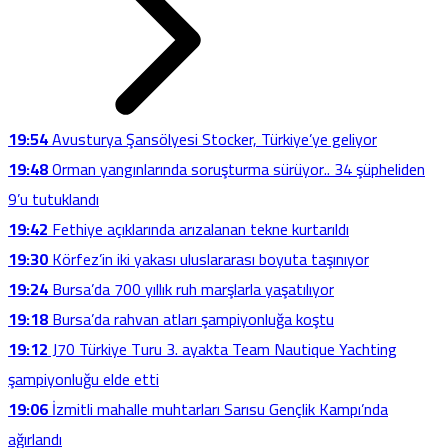
19:54
Avusturya Şansölyesi Stocker, Türkiye’ye geliyor
19:48
Orman yangınlarında soruşturma sürüyor.. 34 şüpheliden
9’u tutuklandı
19:42
Fethiye açıklarında arızalanan tekne kurtarıldı
19:30
Körfez’in iki yakası uluslararası boyuta taşınıyor
19:24
Bursa’da 700 yıllık ruh marşlarla yaşatılıyor
19:18
Bursa’da rahvan atları şampiyonluğa koştu
19:12
J70 Türkiye Turu 3. ayakta Team Nautique Yachting
şampiyonluğu elde etti
19:06
İzmitli mahalle muhtarları Sarısu Gençlik Kampı’nda
ağırlandı