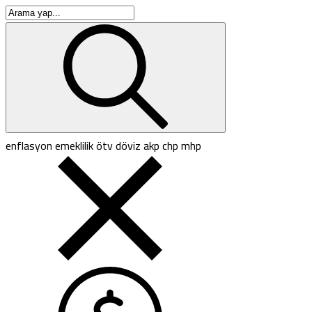
enflasyon
emeklilik
ötv
döviz
akp
chp
mhp