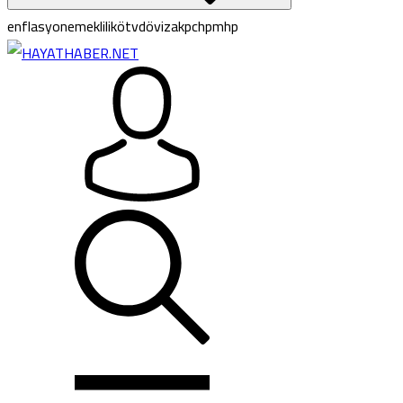
enflasyon
emeklilik
ötv
döviz
akp
chp
mhp