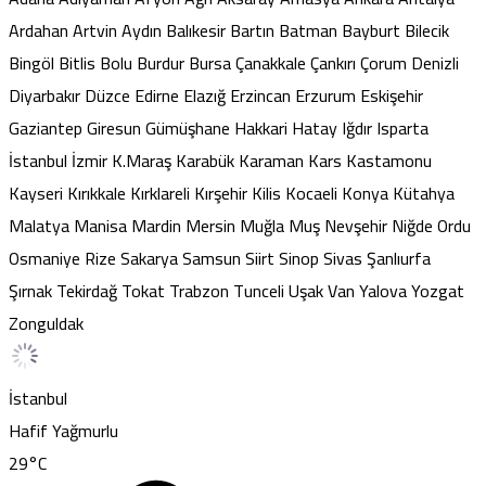
Ardahan
Artvin
Aydın
Balıkesir
Bartın
Batman
Bayburt
Bilecik
Bingöl
Bitlis
Bolu
Burdur
Bursa
Çanakkale
Çankırı
Çorum
Denizli
Diyarbakır
Düzce
Edirne
Elazığ
Erzincan
Erzurum
Eskişehir
Gaziantep
Giresun
Gümüşhane
Hakkari
Hatay
Iğdır
Isparta
İstanbul
İzmir
K.Maraş
Karabük
Karaman
Kars
Kastamonu
Kayseri
Kırıkkale
Kırklareli
Kırşehir
Kilis
Kocaeli
Konya
Kütahya
Malatya
Manisa
Mardin
Mersin
Muğla
Muş
Nevşehir
Niğde
Ordu
Osmaniye
Rize
Sakarya
Samsun
Siirt
Sinop
Sivas
Şanlıurfa
Şırnak
Tekirdağ
Tokat
Trabzon
Tunceli
Uşak
Van
Yalova
Yozgat
Zonguldak
İstanbul
Hafif Yağmurlu
29
°C