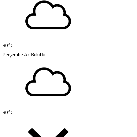
30
°C
Perşembe
Az Bulutlu
30
°C