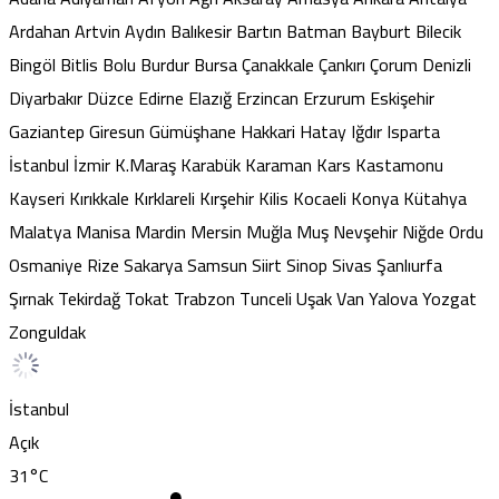
Ardahan
Artvin
Aydın
Balıkesir
Bartın
Batman
Bayburt
Bilecik
Bingöl
Bitlis
Bolu
Burdur
Bursa
Çanakkale
Çankırı
Çorum
Denizli
Diyarbakır
Düzce
Edirne
Elazığ
Erzincan
Erzurum
Eskişehir
Gaziantep
Giresun
Gümüşhane
Hakkari
Hatay
Iğdır
Isparta
İstanbul
İzmir
K.Maraş
Karabük
Karaman
Kars
Kastamonu
Kayseri
Kırıkkale
Kırklareli
Kırşehir
Kilis
Kocaeli
Konya
Kütahya
Malatya
Manisa
Mardin
Mersin
Muğla
Muş
Nevşehir
Niğde
Ordu
Osmaniye
Rize
Sakarya
Samsun
Siirt
Sinop
Sivas
Şanlıurfa
Şırnak
Tekirdağ
Tokat
Trabzon
Tunceli
Uşak
Van
Yalova
Yozgat
Zonguldak
İstanbul
Açık
31
°C