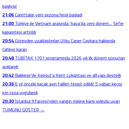
başlıyor
21:06
Carettalar yeni sezona hırslı başladı
21:00
Türkiye ile Vietnam arasında ‘hava’da yeni dönem… Sefer
kapasitesi artırıldı
20:54
Görevden uzaklaştırılan Utku Caner Çaykara hakkında
tahliye kararı
20:48
TÜBİTAK 1707 programında 2026 yılı ilk dönem sonuçları
açıklandı
20:42
Balıkesir’de Kepsut’a Kent Lokantası ve altyapı desteği
20:36
6 yıl önceki kaçak avın failleri tespit edildi! 5 yaban keçisi
için ceza uygulandı
20:30
İstanbul İtfaiyesi’nden yangın riskine karşı videolu uyarı
TÜMÜNÜ GÖSTER →