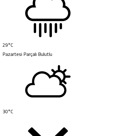
29
°C
Pazartesi
Parçalı Bulutlu
30
°C