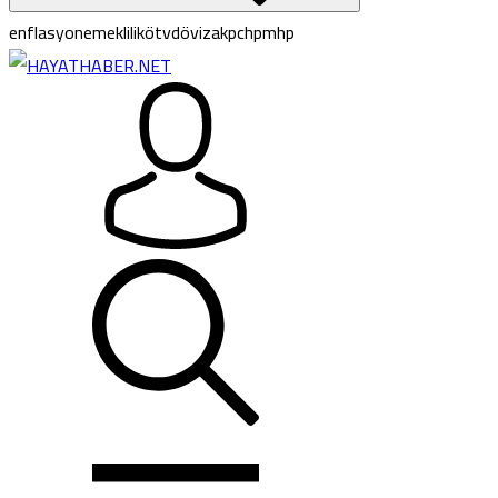
enflasyon
emeklilik
ötv
döviz
akp
chp
mhp