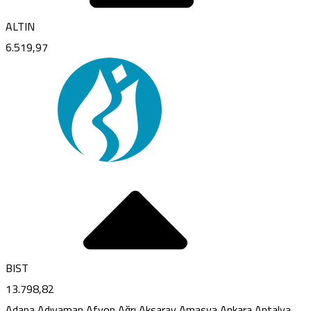
ALTIN
6.519,97
BIST
13.798,82
Adana
Adıyaman
Afyon
Ağrı
Aksaray
Amasya
Ankara
Antalya