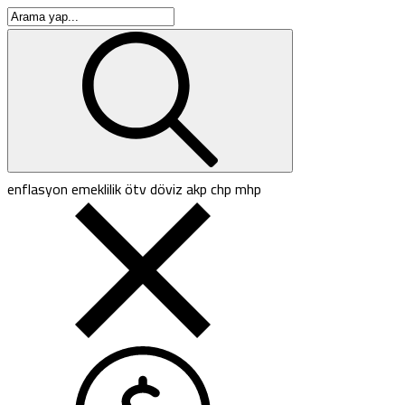
enflasyon
emeklilik
ötv
döviz
akp
chp
mhp