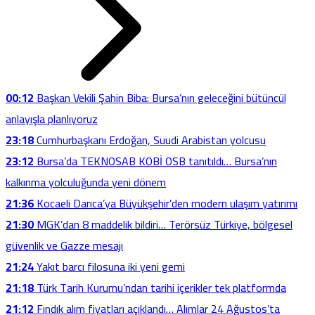
00:12
Başkan Vekili Şahin Biba: Bursa’nın geleceğini bütüncül
anlayışla planlıyoruz
23:18
Cumhurbaşkanı Erdoğan, Suudi Arabistan yolcusu
23:12
Bursa’da TEKNOSAB KOBİ OSB tanıtıldı… Bursa’nın
kalkınma yolculuğunda yeni dönem
21:36
Kocaeli Darıca’ya Büyükşehir’den modern ulaşım yatırımı
21:30
MGK’dan 8 maddelik bildiri… Terörsüz Türkiye, bölgesel
güvenlik ve Gazze mesajı
21:24
Yakıt barcı filosuna iki yeni gemi
21:18
Türk Tarih Kurumu’ndan tarihi içerikler tek platformda
21:12
Fındık alım fiyatları açıklandı… Alımlar 24 Ağustos’ta