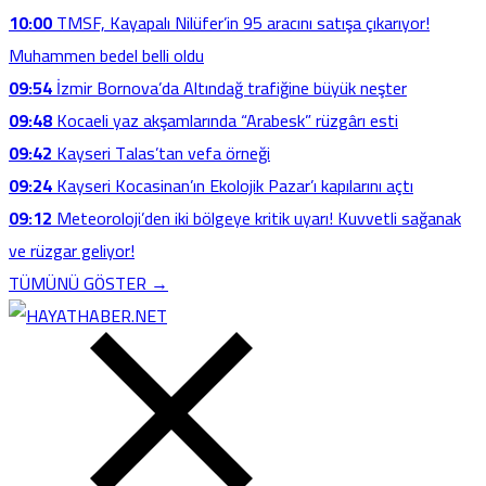
10:00
TMSF, Kayapalı Nilüfer’in 95 aracını satışa çıkarıyor!
Muhammen bedel belli oldu
09:54
İzmir Bornova’da Altındağ trafiğine büyük neşter
09:48
Kocaeli yaz akşamlarında “Arabesk” rüzgârı esti
09:42
Kayseri Talas’tan vefa örneği
09:24
Kayseri Kocasinan’ın Ekolojik Pazar’ı kapılarını açtı
09:12
Meteoroloji’den iki bölgeye kritik uyarı! Kuvvetli sağanak
ve rüzgar geliyor!
TÜMÜNÜ GÖSTER →