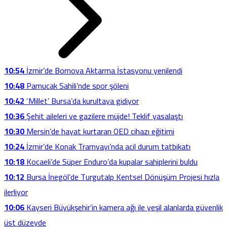
10:54
İzmir’de Bornova Aktarma İstasyonu yenilendi
10:48
Pamucak Sahili’nde spor şöleni
10:42
‘Millet’ Bursa’da kurultaya gidiyor
10:36
Şehit aileleri ve gazilere müjde! Teklif yasalaştı
10:30
Mersin’de hayat kurtaran OED cihazı eğitimi
10:24
İzmir’de Konak Tramvayı’nda acil durum tatbikatı
10:18
Kocaeli’de Süper Enduro’da kupalar sahiplerini buldu
10:12
Bursa İnegöl’de Turgutalp Kentsel Dönüşüm Projesi hızla
ilerliyor
10:06
Kayseri Büyükşehir’in kamera ağı ile yeşil alanlarda güvenlik
üst düzeyde