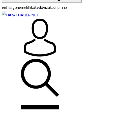
enflasyon
emeklilik
ötv
döviz
akp
chp
mhp