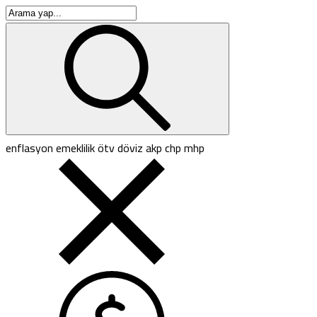
enflasyon
emeklilik
ötv
döviz
akp
chp
mhp