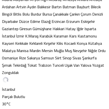
Ardahan
Artvin
Aydın
Balıkesir
Bartın
Batman
Bayburt
Bilecik
Bingöl
Bitlis
Bolu
Burdur
Bursa
Çanakkale
Çankırı
Çorum
Denizli
Diyarbakır
Düzce
Edirne
Elazığ
Erzincan
Erzurum
Eskişehir
Gaziantep
Giresun
Gümüşhane
Hakkari
Hatay
Iğdır
Isparta
İstanbul
İzmir
K.Maraş
Karabük
Karaman
Kars
Kastamonu
Kayseri
Kırıkkale
Kırklareli
Kırşehir
Kilis
Kocaeli
Konya
Kütahya
Malatya
Manisa
Mardin
Mersin
Muğla
Muş
Nevşehir
Niğde
Ordu
Osmaniye
Rize
Sakarya
Samsun
Siirt
Sinop
Sivas
Şanlıurfa
Şırnak
Tekirdağ
Tokat
Trabzon
Tunceli
Uşak
Van
Yalova
Yozgat
Zonguldak
İstanbul
Parçalı Bulutlu
30
°C