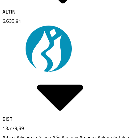
ALTIN
6.635,91
BIST
13.779,39
Adana
Adıyaman
Afyon
Ağrı
Aksaray
Amasya
Ankara
Antalya