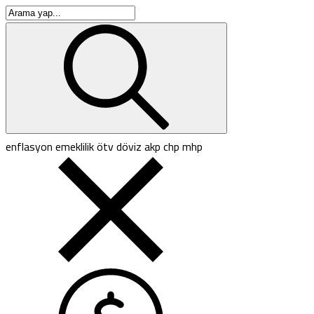
enflasyon
emeklilik
ötv
döviz
akp
chp
mhp