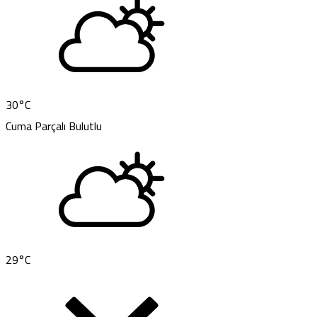
30
°C
Cuma
Parçalı Bulutlu
29
°C