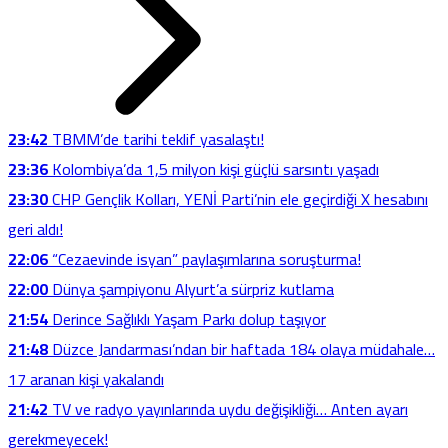
23:42
TBMM’de tarihi teklif yasalaştı!
23:36
Kolombiya’da 1,5 milyon kişi güçlü sarsıntı yaşadı
23:30
CHP Gençlik Kolları, YENİ Parti’nin ele geçirdiği X hesabını
geri aldı!
22:06
“Cezaevinde isyan” paylaşımlarına soruşturma!
22:00
Dünya şampiyonu Alyurt’a sürpriz kutlama
21:54
Derince Sağlıklı Yaşam Parkı dolup taşıyor
21:48
Düzce Jandarması’ndan bir haftada 184 olaya müdahale…
17 aranan kişi yakalandı
21:42
TV ve radyo yayınlarında uydu değişikliği… Anten ayarı
gerekmeyecek!