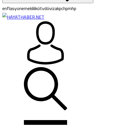
enflasyon
emeklilik
ötv
döviz
akp
chp
mhp