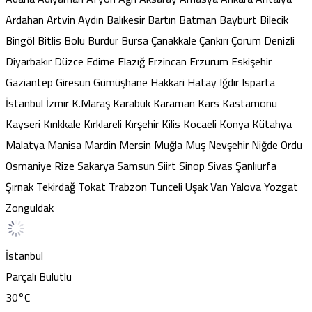
Ardahan
Artvin
Aydın
Balıkesir
Bartın
Batman
Bayburt
Bilecik
Bingöl
Bitlis
Bolu
Burdur
Bursa
Çanakkale
Çankırı
Çorum
Denizli
Diyarbakır
Düzce
Edirne
Elazığ
Erzincan
Erzurum
Eskişehir
Gaziantep
Giresun
Gümüşhane
Hakkari
Hatay
Iğdır
Isparta
İstanbul
İzmir
K.Maraş
Karabük
Karaman
Kars
Kastamonu
Kayseri
Kırıkkale
Kırklareli
Kırşehir
Kilis
Kocaeli
Konya
Kütahya
Malatya
Manisa
Mardin
Mersin
Muğla
Muş
Nevşehir
Niğde
Ordu
Osmaniye
Rize
Sakarya
Samsun
Siirt
Sinop
Sivas
Şanlıurfa
Şırnak
Tekirdağ
Tokat
Trabzon
Tunceli
Uşak
Van
Yalova
Yozgat
Zonguldak
İstanbul
Parçalı Bulutlu
30
°C