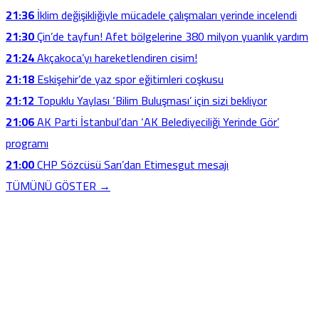
21:36
İklim değişikliğiyle mücadele çalışmaları yerinde incelendi
21:30
Çin’de tayfun! Afet bölgelerine 380 milyon yuanlık yardım
21:24
Akçakoca’yı hareketlendiren cisim!
21:18
Eskişehir’de yaz spor eğitimleri coşkusu
21:12
Topuklu Yaylası ‘Bilim Buluşması’ için sizi bekliyor
21:06
AK Parti İstanbul’dan ‘AK Belediyeciliği Yerinde Gör’
programı
21:00
CHP Sözcüsü Sarı’dan Etimesgut mesajı
TÜMÜNÜ GÖSTER →