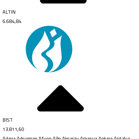
ALTIN
6.684,84
BIST
13.811,60
Adana
Adıyaman
Afyon
Ağrı
Aksaray
Amasya
Ankara
Antalya