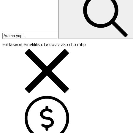
enflasyon
emeklilik
ötv
döviz
akp
chp
mhp