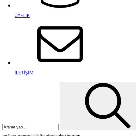
ÜYELİK
İLETİŞİM
enflasyon
emeklilik
ötv
döviz
akp
chp
mhp